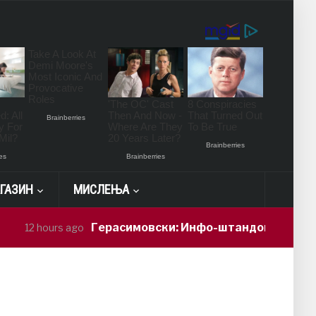
ГАЗИН
МИСЛЕЊА
Герасимовски: Инфо-штандови и здравстве
2 hours ago