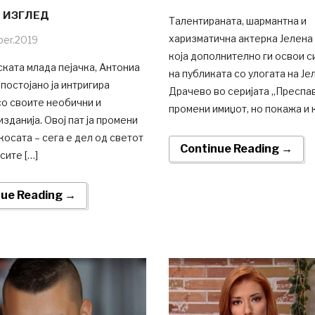
 ИЗГЛЕД
Талентираната, шармантна и
харизматична актерка Јелена
ber.2019
која дополнително ги освои 
ката млада пејачка, Антониа
на публиката со улогата на Је
 постојано ја интригира
Драчево во серијата „Преспав
со своите необични и
промени имиџот, но покажа и к
изданија. Овој пат ја промени
 косата – сега е дел од светот
Continue Reading →
сите […]
nue Reading →