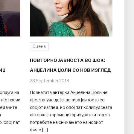
Сцена
ПОВТОРНО ЈАВНОСТА ВО ШОК:
ИЏ
АНЏЕЛИНА ЏОЛИ СО НОВ ИЗГЛЕД
28.September.2018
опруга на
Познатата актерка Анџелина Џоли не
тко прави
престанува да ја шокира јавноста со
гледачите
својот изглед, но овој пат холивудската
а
актерка ја промени фризурата и тоа за
, овој пат
потребите на снимањето на новиот
филм […]