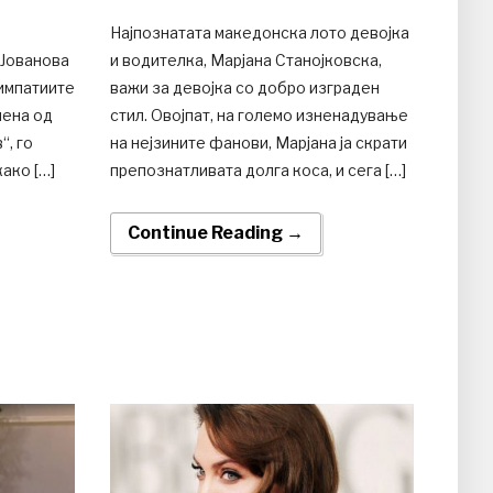
Најпознатата македонска лото девојка
 Јованова
и водителка, Марјана Станојковска,
симпатиите
важи за девојка со добро изграден
лена од
стил. Овојпат, на големо изнeнадување
“, го
на нејзините фанови, Марјана ја скрати
ако […]
препознатливата долга коса, и сега […]
Continue Reading →