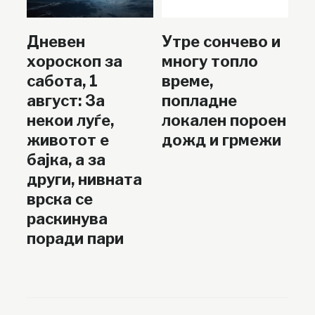
Дневен
Утре сончево и
хороскоп за
многу топло
сабота, 1
време,
август: За
попладне
некои луѓе,
локален пороен
животот е
дожд и грмежи
бајка, а за
други, нивната
врска се
раскинува
поради пари