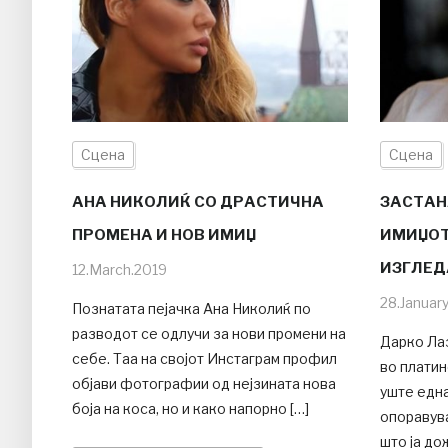
Сцена
Сцена
АНА НИКОЛИЌ СО ДРАСТИЧНА
ЗАСТАНА
ПРОМЕНА И НОВ ИМИЏ
ИМИЏОТ
ИЗГЛЕД
12.March.2019
28.Januar
Познатата пејачка Ана Николиќ по
разводот се одлучи за нови промени на
Дарко Лаз
себе. Таа на својот Инстаграм профил
во платин
објави фотографии од нејзината нова
уште една
боја на коса, но и како напорно […]
опоравув
што ја до