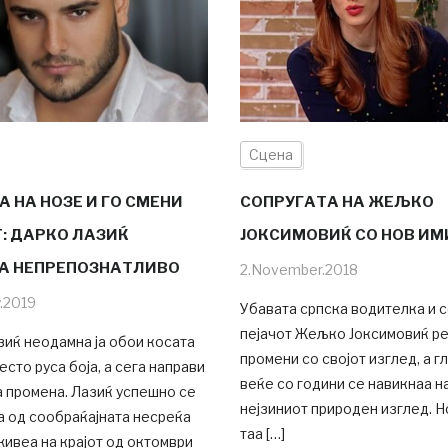
Сцена
 НА НОЗЕ И ГО СМЕНИ
СОПРУГАТА НА ЖЕЉКО
: ДАРКО ЛАЗИЌ
ЈОКСИМОВИЌ СО НОВ ИМ
А НЕПРЕПОЗНАТЛИВО
2.November.2018
y.2019
Убавата српска водителка и с
пејачот Жељко Јоксимовиќ ре
иќ неодамна ја обои косата
промени со својот изглед, а 
есто руса боја, а сега направи
веќе со години се навикнаа н
 промена. Лазиќ успешно се
нејзиниот природен изглед. Но
а од сообраќајната несреќа
таа […]
живеа на крајот од октомври