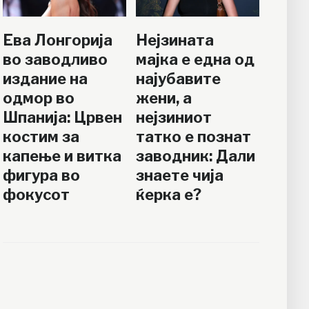
Ева Лонгорија
Нејзината
во заводливо
мајка е една од
издание на
најубавите
одмор во
жени, а
Шпанија: Црвен
нејзиниот
костим за
татко е познат
капење и витка
заводник: Дали
фигура во
знаете чија
фокусот
ќерка е?