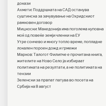
докази
Ахмети: Поддршката на САД останува
суштинска за зачувување на Охридскиот
рамковен договор
Мицкоски: Македонија има поголема куповна
моќ од повеќе земји членки на ЕУ
Утре сончево и многу топло време, попладне
локален пороен дожд и грмежи
Марков: Талогот Филипче е прочитана книга,
жителите на Ново Село ја избираат
политиката на резултати, а не политиката на
тензии
Зеленски за првпат патува во посета на
Србија на 8 август