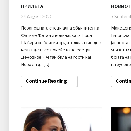
ПРИЛЕГА
НОВИОТ
24.August.2020
7.Septem
Поранешната специјална обвинителка
Македонс
Фатиме Фетаи и новинарката Нора
Гиговска,
Шаќири се блиски пријателки, а тие две
јавноста 
велат дека се повеќе како сестри.
уникатни 
Деновиве, Фетаи била на гости кај
бојата на
Нора за да […]
на русоко
Continue Reading →
Conti