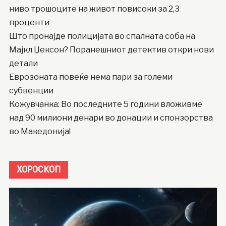
ниво трошоците на живот повисоки за 2,3
проценти
Што пронајде полицијата во спалната соба на
Мајкл Џексон? Поранешниот детектив откри нови
детали
Еврозоната повеќе нема пари за големи
субвенции
Кожувчанка: Во последните 5 години вложивме
над 90 милиони денари во донации и спонзорства
во Македонија!
ХОРОСКОП