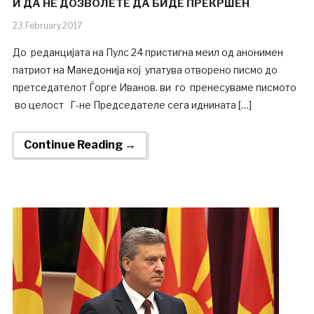
И ДА НЕ ДОЗВОЛЕТЕ ДА БИДЕ ПРЕКРШЕН
23.February.2017
До редакцијата на Пулс 24 пристигна меил од анонимен
патриот на Македонија кој упатува отворено писмо до
претседателот Ѓорге Иванов. ви го пренесуваме писмото
во целост Г-не Председателе сега иднината […]
Continue Reading →