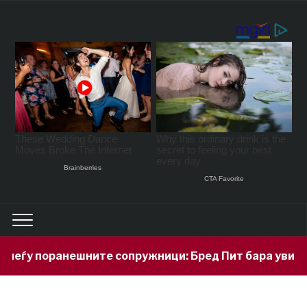
у поранешните сопружници: Бред Пит бара увид во з