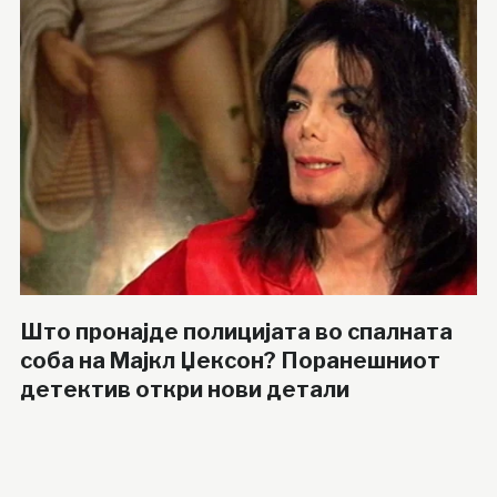
Што пронајде полицијата во спалната
соба на Мајкл Џексон? Поранешниот
детектив откри нови детали