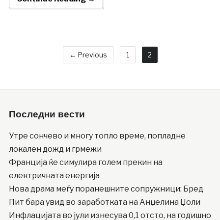
← Previous
1
2
Последни вести
Утре сончево и многу топло време, попладне
локален дожд и грмежи
Франција ќе симулира голем прекин на
електричната енергија
Нова драма меѓу поранешните сопружници: Бред
Пит бара увид во заработката на Анџелина Џоли
Инфлацијата во јули изнесува 0,1 отсто, на годишно