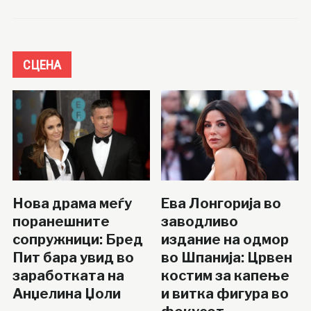
СЦЕНА
Нова драма меѓу
Ева Лонгорија во
поранешните
заводливо
сопружници: Бред
издание на одмор
Пит бара увид во
во Шпанија: Црвен
заработката на
костим за капење
Анџелина Џоли
и витка фигура во