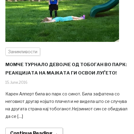
Занимливости
МОМЧЕ ТУРНАЛО ДЕВОЈЧЕ ОД ТОБОГАН ВО ПАРК:
РЕАКЦИЈАТА НА МАЈКАТА ГИ ОСВОИ ЛУЃЕТО!
15.June.2016
Карен Алперт била во парк со синот. Била зафатена со
неговиот другар којшто плачел и не видела што се случува
на другата страна кај тобоганот.Нејзиниот син се обидувал
да се […]
Continue Reading →