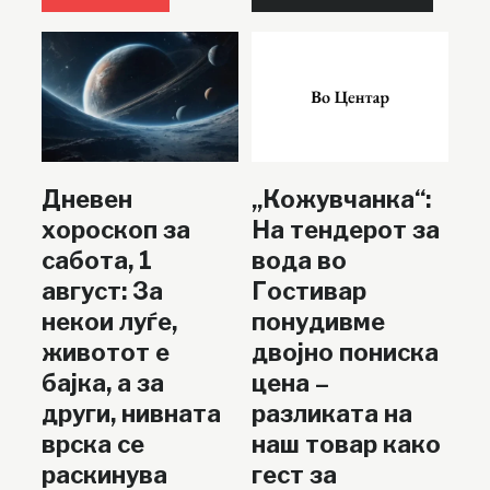
Дневен
„Кожувчанка“:
хороскоп за
На тендерот за
сабота, 1
вода во
август: За
Гостивар
некои луѓе,
понудивме
животот е
двојно пониска
бајка, а за
цена –
други, нивната
разликата на
врска се
наш товар како
раскинува
гест за