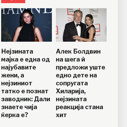
Нејзината
Алек Болдвин
мајка е една од
на шега ѝ
најубавите
предложи уште
жени, а
едно дете на
нејзиниот
сопругата
татко е познат
Хиларија,
заводник: Дали
нејзината
знаете чија
реакција стана
ќерка е?
хит