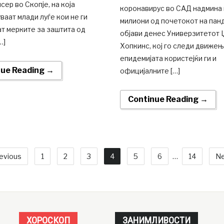
сер во Скопје, на која
коронавирус во САД надмина
ваат млади луѓе кои не ги
милиони од почетокот на панд
т мерките за заштита од
објави денес Универзитетот 
…]
Хопкинс, кој го следи движењ
епидемијата користејќи ги и
nue Reading →
официјалните […]
Continue Reading →
evious
1
2
3
4
5
6
…
14
Ne
ХОРОСКОП
ЗАНИМЛИВОСТИ