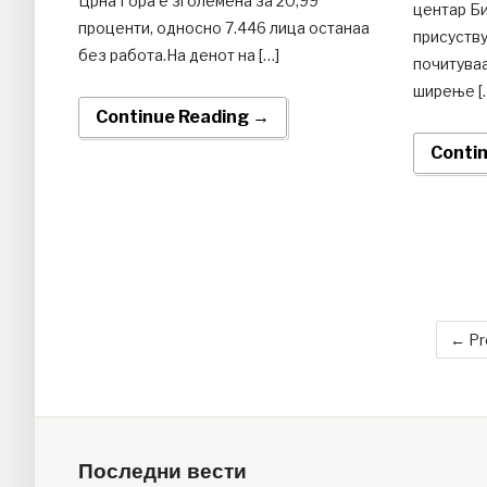
Црна Гора е зголемена за 20,99
центар Би
проценти, односно 7.446 лица останаа
присуству
без работа.На денот на […]
почитуваа
ширење [
Continue Reading →
Conti
← Pr
Последни вести