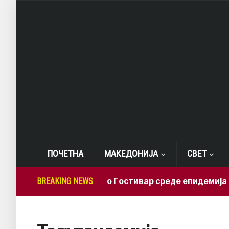
ПОЧЕТНА
МАКЕДОНИЈА
СВЕТ
BREAKING NEWS
СДСМ: Во Гостивар среде епидемија деж