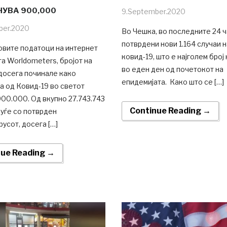
УВА 900,000
9.September.2020
ber.2020
Во Чешка, во последните 24 ч
потврдени нови 1.164 случаи 
овите податоци на интернет
ковид-19, што е најголем број
а Worldometers, бројот на
во еден ден од почетокот на
досега починале како
епидемијата. Како што се […]
а од Ковид-19 во светот
00.000. Од вкупно 27.743.743
Continue Reading →
уѓе со потврден
усот, досега […]
nue Reading →