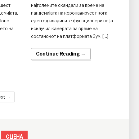
 шест
најголемите скандали за време на
емијата,
пандемијата на коронавирусот кога
Џонс
еден од владините функционери не ја
ето на
исклучил камерата за време на
состанокот на платформата Зум. […]
Continue Reading →
xt →
СЦЕНА