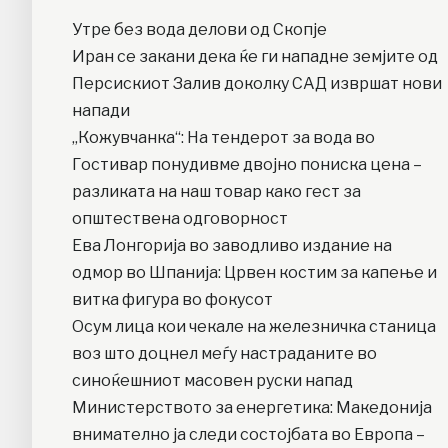
Утре без вода делови од Скопје
Иран се закани дека ќе ги нападне земјите од
Персискиот Залив доколку САД извршат нови
напади
„Кожувчанка“: На тендерот за вода во
Гостивар понудивме двојно пониска цена –
разликата на наш товар како гест за
општествена одговорност
Ева Лонгорија во заводливо издание на
одмор во Шпанија: Црвен костим за капење и
витка фигура во фокусот
Осум лица кои чекале на железничка станица
воз што доцнел меѓу настраданите во
синоќешниот масовен руски напад
Министерството за енергетика: Македонија
внимателно ја следи состојбата во Европа –