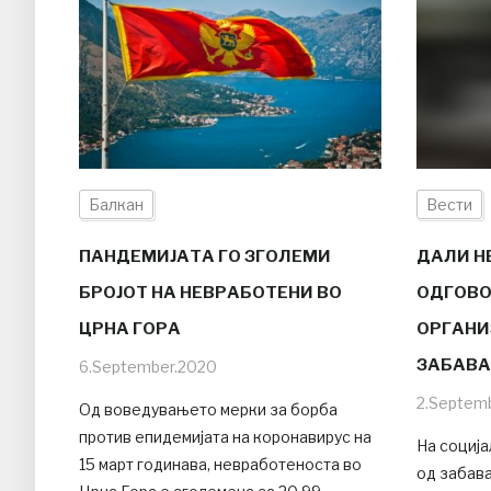
Балкан
Вести
ПАНДЕМИЈАТА ГО ЗГОЛЕМИ
ДАЛИ Н
БРОЈОТ НА НЕВРАБОТЕНИ ВО
ОДГОВО
ЦРНА ГОРА
ОРГАНИ
ЗАБАВА
6.September.2020
2.Septem
Од воведувањето мерки за борба
против епидемијата на коронавирус на
На соција
15 март годинава, невработеноста во
од забав