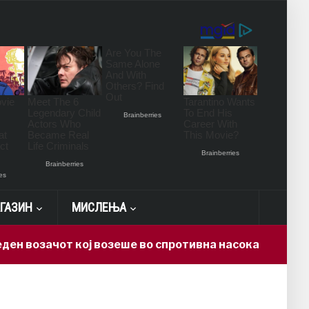
ГАЗИН
МИСЛЕЊА
озачот кој возеше во спротивна насока на автопатот