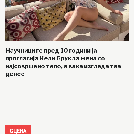
Научниците пред 10 години ја
прогласија Кели Брук за жена со
најсовршено тело, а вака изгледа таа
денес
СЦЕНА