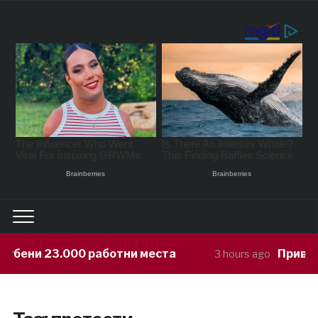
убени 23.000 работни места
Приведен
3 hours ago