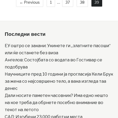
← Previous
1
…
37
38
39
Последни вести
ЕУ оштро се закани: Укинете ги „златните пасоши“
или ќе останете без виза
Ангелов: Состојбата со водата во Гостивар се
подобрува
Научниците пред 10 години ја прогласија Кели Брук
за жена со најсовршено тело, а вака изгледа таа
денес
Дали носите паметен часовник? Има едно нешто
на кое треба да обрнете посебно внимание во
текот на летото
САД: Изгубени 23.000 работни места