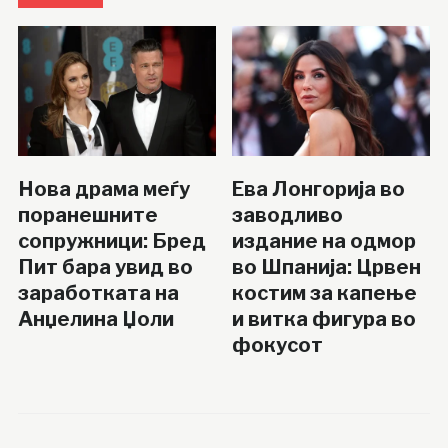
Нова драма меѓу
Ева Лонгорија во
поранешните
заводливо
сопружници: Бред
издание на одмор
Пит бара увид во
во Шпанија: Црвен
заработката на
костим за капење
Анџелина Џоли
и витка фигура во
фокусот