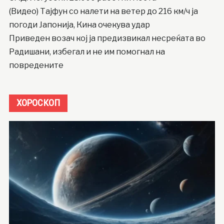
(Видео) Тајфун со налети на ветер до 216 км/ч ја
погоди Јапонија, Кина очекува удар
Приведен возач кој ја предизвикал несреќата во
Радишани, избегал и не им помогнал на
повредените
ХОРОСКОП