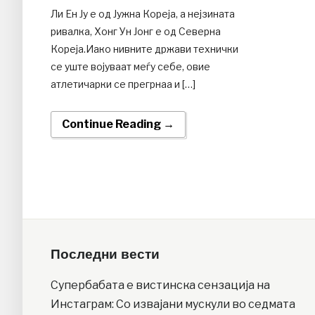
Ли Ен Ју е од Јужна Кореја, а нејзината
ривалка, Хонг Ун Јонг е од Северна
Кореја.Иако нивните држави технички
се уште војуваат меѓу себе, овие
атлетичарки се прегрнаа и […]
Continue Reading →
Последни вести
Супербабата е вистинска сензација на
Инстаграм: Со извајани мускули во седмата