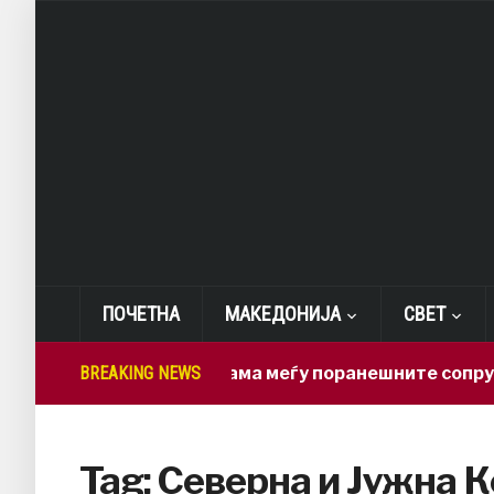
ПОЧЕТНА
МАКЕДОНИЈА
СВЕТ
BREAKING NEWS
Нова драма меѓу поранешните сопружни
Tag:
Северна и Јужна К