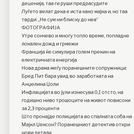
деценија, таа ги руши предрасудите
Луѓето велат дека е иста како мајка и, но таа
тврди: „Не сум ни блиску до неа“
ФОТОГРАФИЈА
Утре сончево и многу топло време, попладне
локален дожд и грмежи
Франција ќе симулира голем прекин на
електричната енергија
Нова драма меѓу поранешните сопружници:
Бред Пит бара увид во заработката на
Анџелина Џоли
Инфлацијата во јули изнесува 0,1 отсто, на
годишно ниво трошоците на живот повисоки
за 2,3 проценти
Што пронајде полицијата во спалната соба на
Мајкл Џексон? Поранешниот детектив откри
нови детали