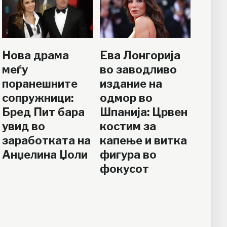
Нова драма
Ева Лонгорија
меѓу
во заводливо
поранешните
издание на
сопружници:
одмор во
Бред Пит бара
Шпанија: Црвен
увид во
костим за
заработката на
капење и витка
Анџелина Џоли
фигура во
фокусот