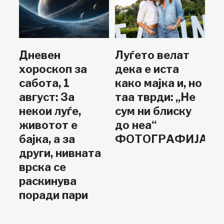
Дневен
Луѓето велат
хороскоп за
дека е иста
сабота, 1
како мајка и, но
август: За
таа тврди: „Не
некои луѓе,
сум ни блиску
животот е
до неа“
бајка, а за
ФОТОГРАФИЈА
други, нивната
врска се
раскинува
поради пари