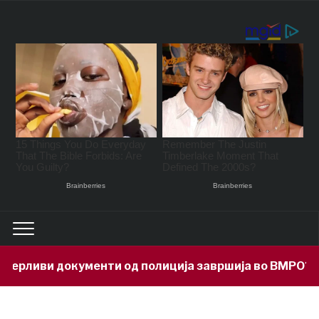
рливи документи од полиција завршија во ВМРО?