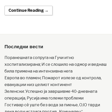
Continue Reading →
Последни вести
Поранешната сопруга на Гучи итно
хоспитализирана; И се слошило на одмор и веднаш
била примена на интензивна нега
Европа во пламен; Пожарот излезе од контрола,
евакуации низ целиот континент
Зеленски: Успешно ја завршивме 40-дневната
операција, Русија има големи проблеми
Гостивар сè уште без вода за пиење, ОЈО тврди
дека води истрага против „Комуналец“