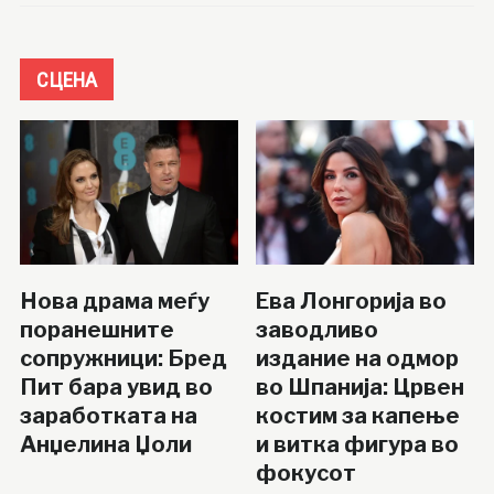
СЦЕНА
Нова драма меѓу
Ева Лонгорија во
поранешните
заводливо
сопружници: Бред
издание на одмор
Пит бара увид во
во Шпанија: Црвен
заработката на
костим за капење
Анџелина Џоли
и витка фигура во
фокусот