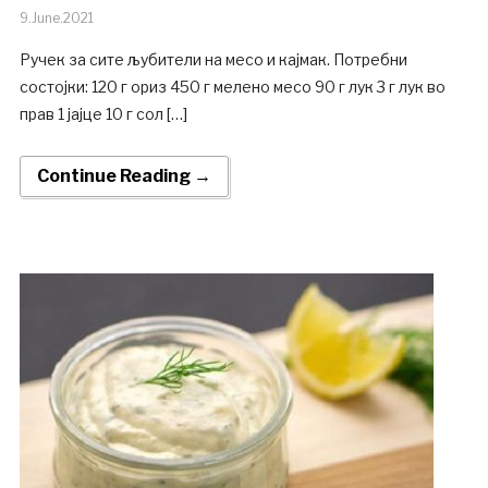
9.June.2021
Ручек за сите љубители на месо и кајмак. Потребни
состојки: 120 г ориз 450 г мелено месо 90 г лук 3 г лук во
прав 1 јајце 10 г сол […]
Continue Reading →