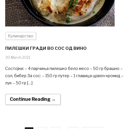
Кулинарство
ПИЛЕШКИ ГРАДИ ВО СОС ОД ВИНО
30.March.2021
Состојки: – 4 парчиња пилешко бело месо – 50 гр брашно –
сол, бибер За сос: – 150 гр путер – 1 главица црвен кромид –
лук – 50 гр […]
Continue Reading →