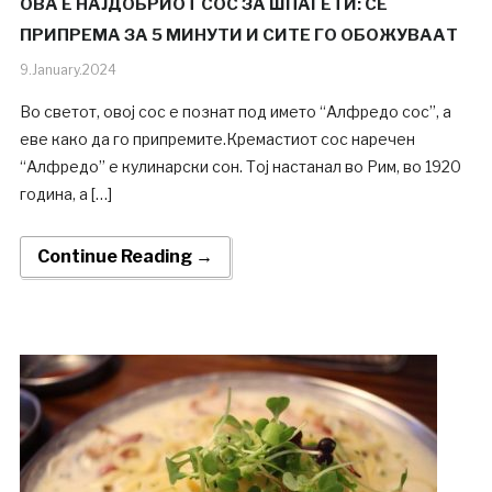
ОВА Е НАЈДОБРИОТ СОС ЗА ШПАГЕТИ: СЕ
ПРИПРЕМА ЗА 5 МИНУТИ И СИТЕ ГО ОБОЖУВААТ
9.January.2024
Во светот, овој сос е познат под името “Алфредо сос”, а
еве како да го припремите.Кремастиот сос наречен
“Алфредо” е кулинарски сон. Тој настанал во Рим, во 1920
година, а […]
Continue Reading →