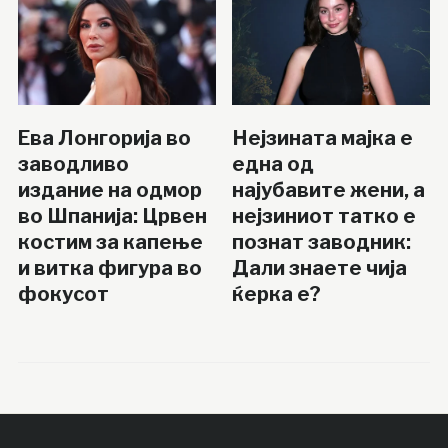
Ева Лонгорија во
Нејзината мајка е
заводливо
една од
издание на одмор
најубавите жени, а
во Шпанија: Црвен
нејзиниот татко е
костим за капење
познат заводник:
и витка фигура во
Дали знаете чија
фокусот
ќерка е?