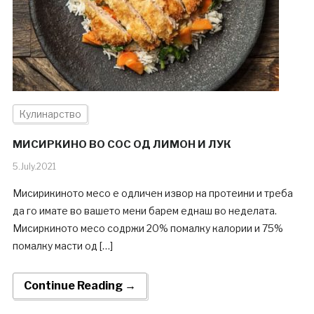
Кулинарство
МИСИРКИНО ВО СОС ОД ЛИМОН И ЛУК
5.July.2021
Мисирикиното месо е одличен извор на протеини и треба
да го имате во вашето мени барем еднаш во неделата.
Мисиркиното месо содржи 20% помалку калории и 75%
помалку масти од […]
Continue Reading →