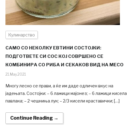
Кулинарство
САМО СО НЕКОЛКУ ЕВТИНИ СОСТОЈКИ:
ПОДГОТВЕТЕ СИ СОС КОЈ СОВРШЕНО СЕ
КОМБИНИРА СО РИБА И СЕКАКОВ ВИД НА МЕСО
21.May.2021
Многу лесно се прави, а ќе им даде одличен вкус на
јадењата. Состојки: – 6 лажици мајонез; – 6 лажици кисела
павлака; – 2 чешниња лук; – 2/3 кисели краставички; […]
Continue Reading →