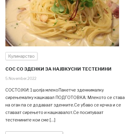
Кулинарство
СОС СО ЗДЕНКИ ЗА НАЈВКУСНИ ТЕСТЕНИНИ
5.November.2022
СОСТОЈКИ: 1 шолја млекоПакетче зденкималку
сирењемалку кашкавал ПОДГОТОВКА: Млекото се става
на оган па се додаваат зденките.Се убаво се крчка и се
ставаат сирењето и кашкавалот.Се посипуваат
тестенините кои сме […]