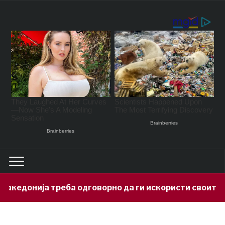
онија треба одговорно да ги искористи своите минер