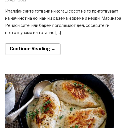
19.April.2021
Италијанските готвачи никогаш сосот не го приготвуваат
на начинот на кој нам ни одзема и време и нерви. Маринара
Речиси сите, или барем поголемиот дел, сосевите ги
потготвуваме на тотално […]
Continue Reading →