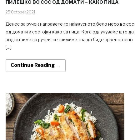
ПИЛЕШКО ВО СОС ОД ДОМАТИ – КАКО ПИЦА
25.October.2021
Денес за ручек направете го највкусното бело месо во сос
од домати и состојки како за пица. Кога одлучуваме што да
подготвиме за ручек, се грижиме тоа да биде првенствено
[…]
Continue Reading →