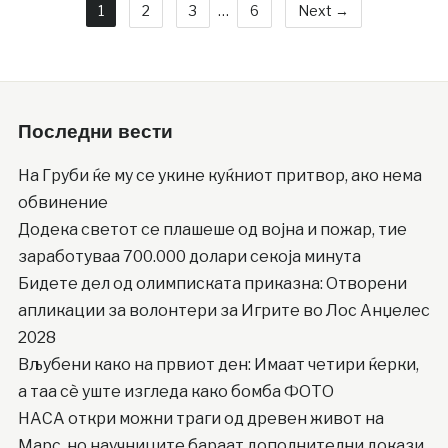
1
2
3
…
6
Next →
Последни вести
На Груби ќе му се укине куќниот притвор, ако нема
обвинение
Додека светот се плашеше од војна и пожар, тие
заработуваа 700.000 долари секоја минута
Бидете дел од олимписката приказна: Отворени
апликации за волонтери за Игрите во Лос Анџелес
2028
Вљубени како на првиот ден: Имаат четири ќерки,
а таа сè уште изгледа како бомба ФОТО
НАСА откри можни траги од древен живот на
Марс, но научниците бараат дополнителни докази