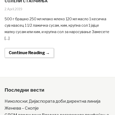
СОЛЕНИ СТАПЧИЊА
2.April.2019
500 г брашно 250 мл млако млеко 120 мл масло 1 кесичка
сув квасец 1 1/2 лажичка сусам, ким, крупна сол 1 јајце
малку сусам или ким, и крупна сол за наросување Замесете
[…]
Continue Reading →
Последни вести
Николоски: Дијаспората доби директна линија
Женева – Скопје