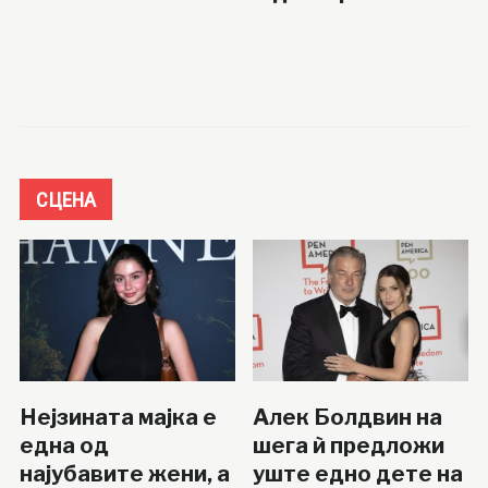
СЦЕНА
Нејзината мајка е
Алек Болдвин на
една од
шега ѝ предложи
најубавите жени, а
уште едно дете на