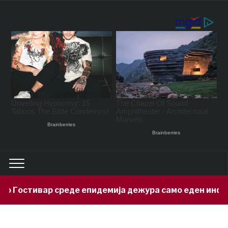
 Гостивар среде епидемија дежура само еден инфек