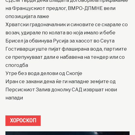
СДСМ тврди дека Владата договорила прифаќање
на Францускиот предлог, ВМРО-ДПМНЕ вели
опозицијата лаже
Хрватски градоначалник и синовите се скарале со
возач, удирале по колата во која имало и бебе
Брисел ја обвинува Русија за хаосот во Сеута
Гостиварци уште пијат флаширана вода, партиите
се препукуваат дали е набавена на тендер или со
спогодба
Утре без вода делови од Скопје
Иран се закани дека ќе ги нападне земјите од
Персискиот Залив доколку САД извршат нови
напади
ХОРОСКОП