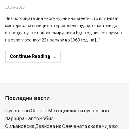
13.July.2016
Низ историјата има многу чудни инциденти што влучуваат
мистериозни повици што придонеле чудните настани да
изгледаат уште повознемирувачки.Еден од нив се случува
на озлогласениот 22 ноември во 1963 год. на […]
Continue Reading →
Последни вести
Пукање во Скопје: Мотоциклисти пукале кон
паркиран автомобил
Сиљановска Давкова на Свечената академија во