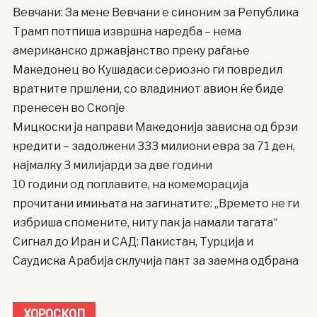
Вевчани: За мене Вевчани е синоним за Република
Трамп потпиша извршна наредба – нема
американско државјанство преку раѓање
Македонец во Кушадаси сериозно ги повредил
вратните пршлени, со владиниот авион ќе биде
пренесен во Скопје
Мицкоски ја направи Македонија зависна од брзи
кредити – задолжени 333 милиони евра за 71 ден,
најмалку 3 милијарди за две години
10 години од поплавите, на комеморација
прочитани имињата на загинатите: „Времето не ги
избриша спомените, ниту пак ја намали тагата“
Сигнал до Иран и САД: Пакистан, Турција и
Саудиска Арабија склучија пакт за заемна одбрана
ХОРОСКОП