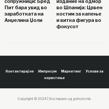
сопружници: Бред
издание на одмор
Пит бара увид во
во Шпанија: Црвен
заработката на
костим за капење
Анџелина Џоли
и витка фигура во
фокусот
Контактирај не
Импресум
Маркетинг
Услови за
користење
Copyright © 2024 | Хостирано од gohost.mk.