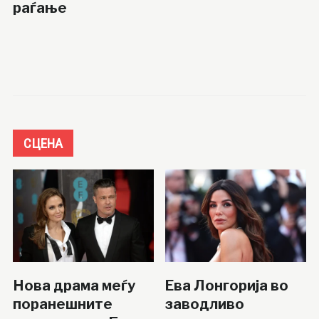
раѓање
СЦЕНА
Нова драма меѓу
Ева Лонгорија во
поранешните
заводливо