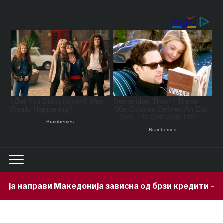
а направи Македонија зависна од брзи кредити – задо