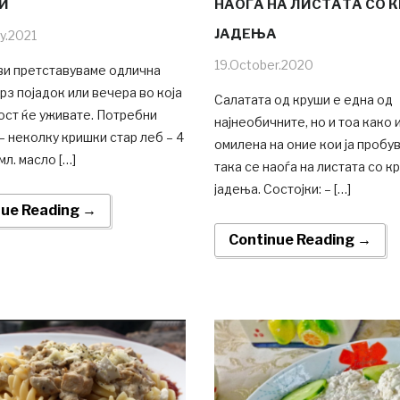
И
НАОЃА НА ЛИСТАТА СО 
ЈАДЕЊА
ry.2021
19.October.2020
ви претставуваме одлична
брз појадок или вечера во која
Салатата од круши е една од
ост ќе уживате. Потребни
најнеобичните, но и тоа како 
 – неколку кришки стар леб – 4
омилена на оние кои ја пробу
 мл. масло […]
така се наоѓа на листата со к
јадења. Состојки: – […]
nue Reading →
Continue Reading →