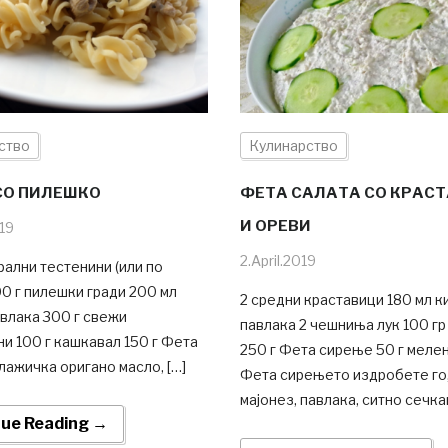
ство
Кулинарство
СО ПИЛЕШКО
ФЕТА САЛАТА СО КРАС
И ОРЕВИ
019
2.April.2019
рални тестенини (или по
0 г пилешки гради 200 мл
2 средни краставици 180 мл к
влака 300 г свежи
павлака 2 чешниња лук 100 гр
и 100 г кашкавал 150 г Фета
250 г Фета сирење 50 г меле
лажичка оригано масло, […]
Фета сирењето издробете го,
мајонез, павлака, ситно сечка
nue Reading →