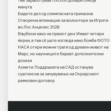
тие заработуваа 700.000 долари секоја
минута
Бидете дел од олимписката приказна:
Отворени апликации за волонтери за Игрите
во Лос Анџелес 2028
Вљубени како на првиот ден: Имаат четири
ќерки, а таа сè уште изгледа како бомба ФОТО
НАСА откри можни траги од древен живот на
Марс, но научниците бараат дополнителни
докази
Ахмети: Поддршката на САД останува
суштинска за зачувување на Охридскиот
рамковен договор