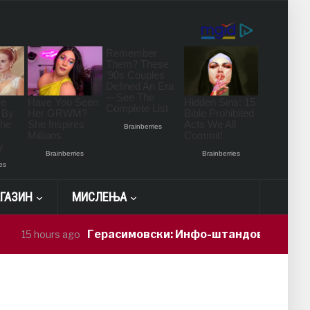
ГАЗИН
МИСЛЕЊА
Герасимовски: Инфо-штандови и здравстве
15 hours ago