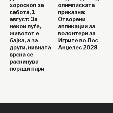
хороскоп за
олимписката
сабота, 1
приказна:
август: За
Отворени
некои луѓе,
апликации за
животот е
волонтери за
бајка, а за
Игрите во Лос
други, нивната
Анџелес 2028
врска се
раскинува
поради пари