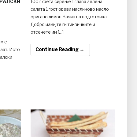
КРАЛСКИ
100 г фета сирење 1 глава зелена
салата 1 грст ореви маслиново масло
оригано лимон Начин на подготовка:
Добро измијте ги тиквичките и
отсечете им […]
им е
Continue Reading →
ваат. Исто
ралски