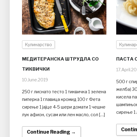
Кулинарство
Кулинар
МЕДИТЕРАНСКА ШТРУДЛА СО
ПАСТА 
ТИКВИЧКИ
17.April.2
10.June.2019
500 г спи
желба) 30
250 г лиснато тесто 1 тиквичка 1 зелена
кисела па
пиперка 1 главица кромид 100 г Фета
шампињон
сирење 1 јајце 4-5 шери домати 1 чешне
сирење 1 
лук афион, сусам или лен масло, сол […]
Conti
Continue Reading →