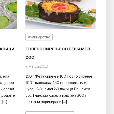
Кулинарство
ТАВИЦИ
ТОПЕНО СИРЕЊЕ СО БЕШАМЕЛ
СОС
7.March.2019
исела
150 г Фета сирење 100 г овчо сирење
 мајонез
100 г кашкавал 150 г печеница или
ни ореви
кулен 2-3 кечап 2-3 лажици Бешамел
 додајте
сос 1 лажица кисела павлака 300 г
н […]
сечкани маринирани […]