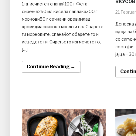
ВКУСОВ
1 кг исчистен спанаќ100 г Фета
сирење250 мл кисела павлака300 г
21.Februa
моркови50 г сечкани оревимлад
Денеска 
кромидмаслиново масло и солСварете
идеја за 
ги морковите, спанаќот обарете го и
со сигурн
исцедете ги. Сирењето изгмечете го,
состојки:
[…]
јајца – 30
Continue Reading →
Conti