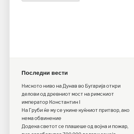
Последни вести
Ниското ниво на Дунав во Бугарија откри
делови од древниот мост на римскиот
император Константин I
На Груби ќе му се укине куќниот притвор, ако
нема обвинение
Додека светот се плашеше од војна и пожар,