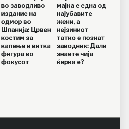
во заводливо
мајка е една од
издание на
најубавите
одмор во
жени, а
Шпанија: Црвен
нејзиниот
костим за
татко е познат
капење и витка
заводник: Дали
фигура во
знаете чија
фокусот
ќерка е?