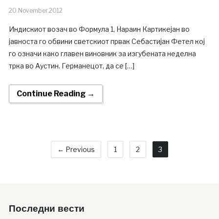
20.November.2012
Индискиот возач во Формула 1, Нараин Картикејан во
јавноста го обвини светскиот првак Себастијан Фетел кој
го означи како главен виновник за изгубената неделна
трка во Аустин. Германецот, да се […]
Continue Reading →
← Previous
1
2
3
Последни вести