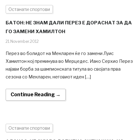
Останати спортови
БАТОН: НЕ ЗНАМ ДАЛИ ПЕРЕЗ Е ДОРАСНАТ ЗА ДА
ГО ЗАМЕНИ ХАМИЛТОН
21.November.2012
Перез во болидот на Мекларен ќе го замени Луис
Хамилтон кој преминува во Мерцедес. Иако Серхио Перез
најави борба за шампионската титула во својата прва
сезона со Мекларен, неговиот иден […]
Continue Reading →
Останати спортови