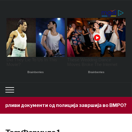
рливи документи од полиција завршија во ВМРО?