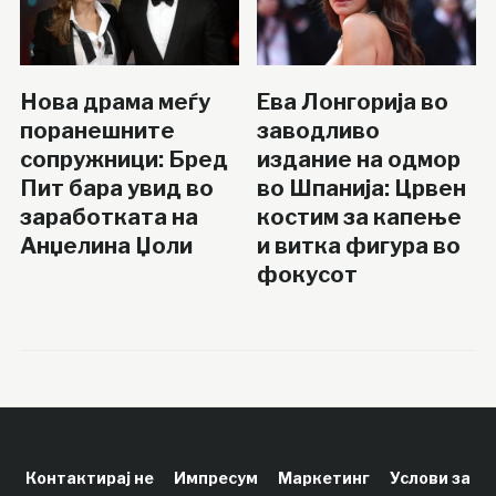
Нова драма меѓу
Ева Лонгорија во
поранешните
заводливо
сопружници: Бред
издание на одмор
Пит бара увид во
во Шпанија: Црвен
заработката на
костим за капење
Анџелина Џоли
и витка фигура во
фокусот
Контактирај не
Импресум
Маркетинг
Услови за