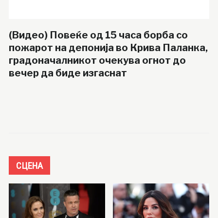
(Видео) Повеќе од 15 часа борба со
пожарот на депонија во Крива Паланка,
градоначалникот очекува огнот до
вечер да биде изгаснат
СЦЕНА