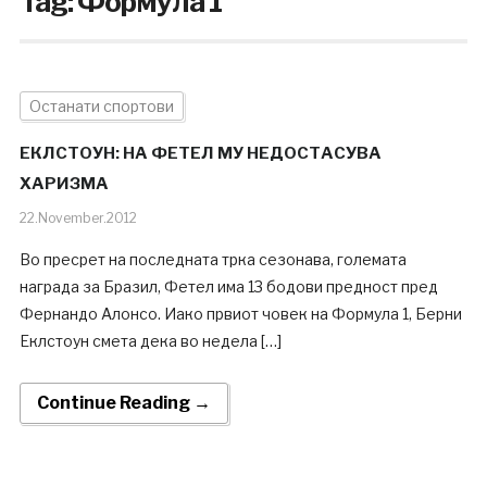
Tag:
Формула 1
Останати спортови
ЕКЛСТОУН: НА ФЕТЕЛ МУ НЕДОСТАСУВА
ХАРИЗМА
22.November.2012
Во пресрет на последната трка сезонава, големата
награда за Бразил, Фетел има 13 бодови предност пред
Фернандо Алонсо. Иако првиот човек на Формула 1, Берни
Еклстоун смета дека во недела […]
Continue Reading →