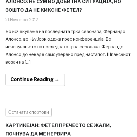
АЛОНСО: НЕ СУМ ВО ДОБИТНА СИТУАЦИЈА, НО
ЗОШТО ДА НЕ КИКСНЕ ФЕТЕЛ?
21.November.2012
Во исчекување на последната трка сезонава, Фернандо
Алонсо, во Њу Јорк одржа прес конференција. Во
исчекувањето на последната трка сезонава, Фернандо
Алонсо до некаде самоуверено пред настапот. Шпанскиот
возач на […]
Continue Reading →
Останати спортови
КАРТИКЕЈАН: ФЕТЕЛ ПРЕЧЕСТО СЕ ЖАЛИ,
ПОЧНУВА ДА МЕ НЕРВИРА