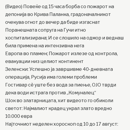
(Видео) Повеќе од 15 часа борба со пожарот на
депонија во Крива Паланка, градоначалникот
очекува огнот до вечер да биде изгаснат
Поранешната сопруга на Гучи итно
хоспитализирана; И се слошило на одмор и веднаш
била примена на интензивна нега
Европа во пламен; Пожарот излезе од контрола,
евакуации низ целиот континент
Зеленски: Успешно ја завршивме 40-дневната
операција, Русија има големи проблеми
Гостивар сè уште без вода за пиење, ОЈО тврди
дека води истрага против „Комуналец“
Шок во златарницата, хит видеото го обиколи
светот: Најмалиот крадец украл злато вредно
10.000 евра
Најточниот неделен хороскоп од 10 до 17 август: