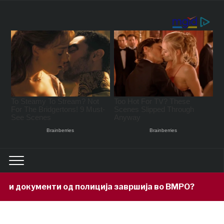
ументи од полиција завршија во ВМРО?
5 hours a