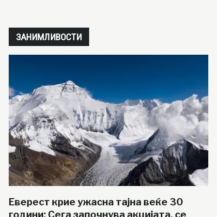
ЗАНИМЛИВОСТИ
Еверест крие ужасна тајна веќе 30
години: Сега започнува акцијата, се