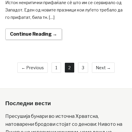
Исток некритички прифаќале сѐ што им се сервирало од
Западот. Еден од новите празници кои луѓето требало да
го прифатат, била тн. […]
Continue Reading →
← Previous
1
2
3
Next →
Последни вести
Пресушија бунари во источна Хрватска,
натоварени бродови стојат со денови: Нивото на