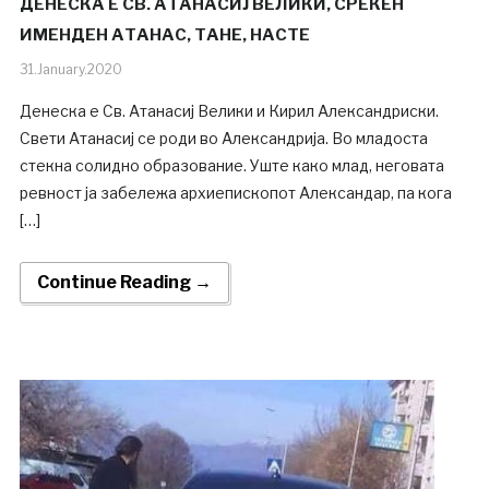
ДЕНЕСКА Е СВ. АТАНАСИЈ ВЕЛИКИ, СРЕЌЕН
ИМЕНДЕН АТАНАС, ТАНЕ, НАСТЕ
31.January.2020
Денеска е Св. Атанасиј Велики и Кирил Александриски.
Свети Атанасиј се роди во Александрија. Во младоста
стекна солидно образование. Уште како млад, неговата
ревност ја забележа архиепископот Александар, па кога
[…]
Continue Reading →