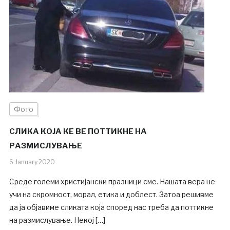
Фото
СЛИКА КОЈА КЕ ВЕ ПОТТИКНЕ НА
РАЗМИСЛУВАЊЕ
6.January.2020
Среде големи христијански празници сме. Нашата вера не
учи на скромност, морал, етика и доблест. Затоа решивме
да ја објавиме сликата која според нас треба да поттикне
на размислување. Некој […]