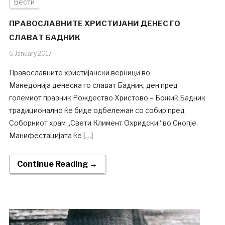
Вести
ПРАВОСЛАВНИТЕ ХРИСТИЈАНИ ДЕНЕС ГО
СЛАВАТ БАДНИК
6.January.2017
Православните христијански верници во
Македонија денеска го слават Бадник, ден пред
големиот празник Рождество Христово – Божиќ.Бадник
традиционално ќе биде одбележан со собир пред
Соборниот храм „Свети Климент Охридски“ во Скопје.
Манифестацијата ќе […]
Continue Reading →