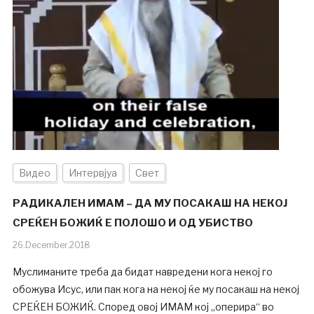
Видео
Интервјуа
Свет
РАДИКАЛЕН ИМАМ – ДА МУ ПОСАКАШ НА НЕКОЈ
СРЕЌЕН БОЖИЌ Е ПОЛОШО И ОД УБИСТВО
26.December.2018
Муслиманите треба да бидат навредени кога некој го
обожува Исус, или пак кога на некој ќе му посакаш на некој
СРЕЌЕН БОЖИЌ. Според овој ИМАМ кој „оперира“ во