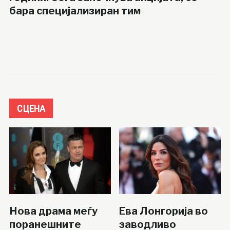
бара специјализиран тим
СЦЕНА
Нова драма меѓу
Ева Лонгорија во
поранешните
заводливо