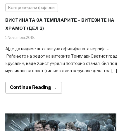
Контроверзни фајлови
ВИСТИНАТА ЗА ТЕМПЛАРИТЕ – ВИТЕЗИТЕ НА
ХРАМОТ (ДЕЛ 2)
1.November.2018
Ајде да видиме што кажува официјалната верзија –
Раѓањето на редот на витезите ТемплариСветиот град
Ерусалим, каде Христ умрел и повторно станал, бил под
муслиманска власт (тие истотака верувале дека тоа […]
Continue Reading →