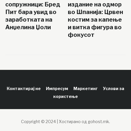
сопружници: Бред
издание на одмор
Пит бара увид во
во Шпанија: Црвен
заработката на
костим за капење
Анџелина Џоли
и витка фигура во
фокусот
Контактирај не
Импресум
Маркетинг
Услови за
користење
Copyright © 2024 | Хостирано од gohost.mk.