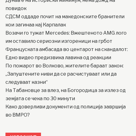
Дунав е на историски минимум, нема дожд на
повидок
СДСМ оддаде почит на македонските бранители
кои загинаа кај Карпалак
Возачи го тужат Mercedes: Вжештеното AMG лого
им оставило сериозни изгореници на грбот
Француската амбасада во центарот на скандалот:
Едно видео предизвика лавина од реакции
По пожарот во Волково, жителите бараат закон:
„Запуштените ниви да се расчистуваат или да
следуваат казни“
На Табановце за влез, на Богородица за излез од
земјата се чека по 30 минути
Како доверливи документи од полиција завршија
во ВМРО?