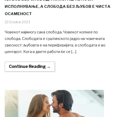
ИСПОЛНУВАЊЕ, А СЛОБОДА БЕЗ ЉУБОВ Е ЧИСТА
ОСАМЕНОСТ
22.October.2023
Човекот најмногу сака слобода. Човекот копнее по
слобода. Слободата е суштинското јадро на човечката
свесност: љубовта е на периферијата, а слободата е во
центарот. Кога и двете работи ќе се […]
Continue Reading →