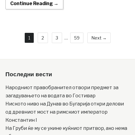
Continue Reading →
1
2
3
…
59
Next →
Последни вести
Народниот правобранител отвори предмет за
загадувањето на водата во Гостивар
Ниското ниво на Дунав во Бугарија откри делови
од древниот мост на римскиот император
Константин I
На Груби ќе му се укине куќниот притвор, ако нема