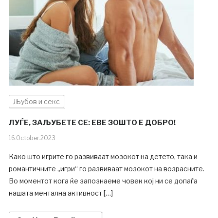
Љубов и секс
ЛУЃЕ, ЗАЉУБЕТЕ СЕ: ЕВЕ ЗОШТО Е ДОБРО!
16.October.2023
Како што игрите го развиваат мозокот на детето, така и
романтичните „игри“ го развиваат мозокот на возрасните.
Во моментот кога ќе запознаеме човек кој ни се допаѓа
нашата ментална активност […]