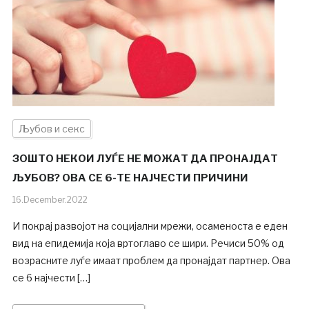
Љубов и секс
ЗОШТО НЕКОИ ЛУЃЕ НЕ МОЖАТ ДА ПРОНАЈДАТ
ЉУБОВ? ОВА СЕ 6-ТЕ НАЈЧЕСТИ ПРИЧИНИ
16.December.2022
И покрај развојот на социјални мрежи, осаменоста е еден
вид на епидемија која вртоглаво се шири. Речиси 50% од
возрасните луѓе имаат проблем да пронајдат партнер. Ова
се 6 најчести […]