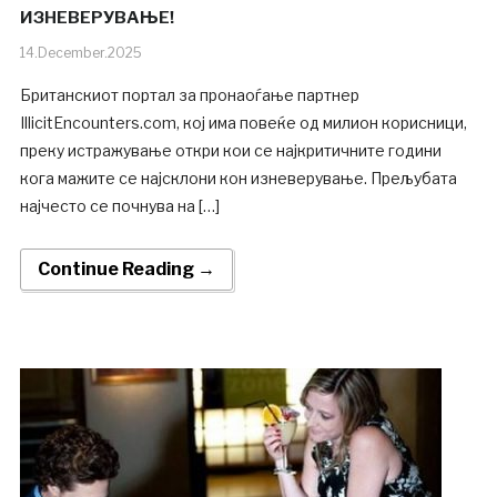
ИЗНЕВЕРУВАЊЕ!
14.December.2025
Британскиот портал за пронаоѓање партнер
IllicitEncounters.com, кој има повеќе од милион корисници,
преку истражување откри кои се најкритичните години
кога мажите се најсклони кон изневерување. Прељубата
најчесто се почнува на […]
Continue Reading →