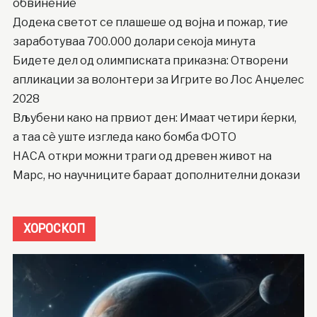
обвинение
Додека светот се плашеше од војна и пожар, тие
заработуваа 700.000 долари секоја минута
Бидете дел од олимписката приказна: Отворени
апликации за волонтери за Игрите во Лос Анџелес
2028
Вљубени како на првиот ден: Имаат четири ќерки,
а таа сè уште изгледа како бомба ФОТО
НАСА откри можни траги од древен живот на
Марс, но научниците бараат дополнителни докази
ХОРОСКОП