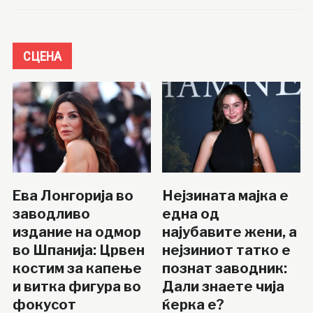
СЦЕНА
Ева Лонгорија во
Нејзината мајка е
заводливо
една од
издание на одмор
најубавите жени, а
во Шпанија: Црвен
нејзиниот татко е
костим за капење
познат заводник:
и витка фигура во
Дали знаете чија
фокусот
ќерка е?