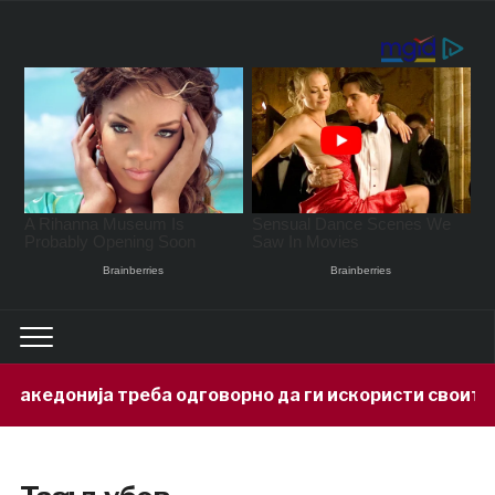
донија треба одговорно да ги искористи своите мин