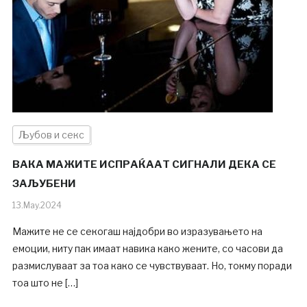
Љубов и секс
ВАКА МАЖИТЕ ИСПРАЌААТ СИГНАЛИ ДЕКА СЕ
ЗАЉУБЕНИ
13.May.2024
Мажите не се секогаш најдобри во изразувањето на
емоции, ниту пак имаат навика како жените, со часови да
размислуваат за тоа како се чувствуваат. Но, токму поради
тоа што не […]