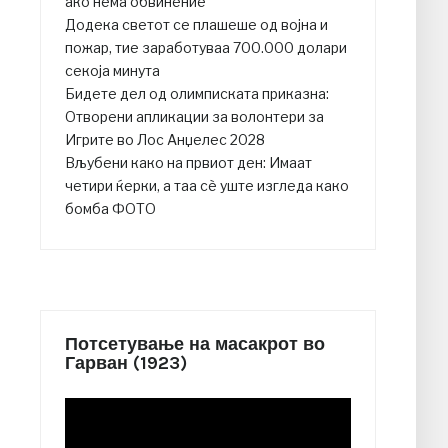
ако нема обвинение
Додека светот се плашеше од војна и
пожар, тие заработуваа 700.000 долари
секоја минута
Бидете дел од олимписката приказна:
Отворени апликации за волонтери за
Игрите во Лос Анџелес 2028
Вљубени како на првиот ден: Имаат
четири ќерки, а таа сè уште изгледа како
бомба ФОТО
Потсетување на масакрот во
Гарван (1923)
Video
Player