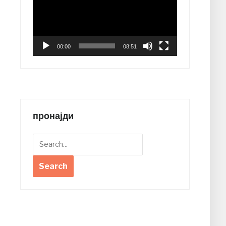
00:00
08:51
пронајди