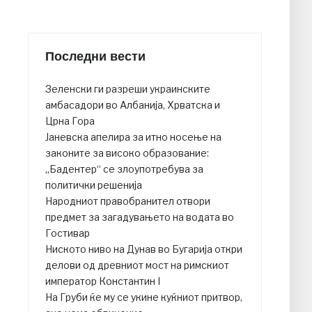
Последни вести
Зеленски ги разреши украинските
амбасадори во Албанија, Хрватска и
Црна Гора
Јаневска апелира за итно носење на
законите за високо образование:
„Бадентер“ се злоупотребува за
политички решенија
Народниот правобранител отвори
предмет за загадувањето на водата во
Гостивар
Ниското ниво на Дунав во Бугарија откри
делови од древниот мост на римскиот
император Константин I
На Груби ќе му се укине куќниот притвор,