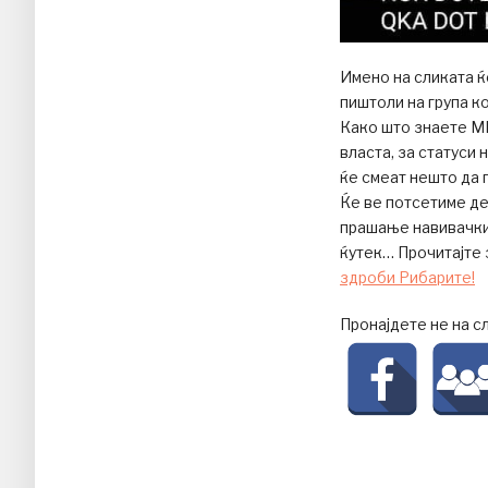
Имено на сликата ќ
пиштоли на група к
Како што знаете М
власта, за статуси
ќе смеат нешто да 
Ќе ве потсетиме де
прашање навивачкит
ќутек… Прочитајте 
здроби Рибарите!
Пронајдете не на с