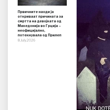
Првичните наоди ја
откриваат причината за
смртта на девојката од
Македонија во Грција –
неофицијално,
потекнувала од Прилеп
8.July.2026