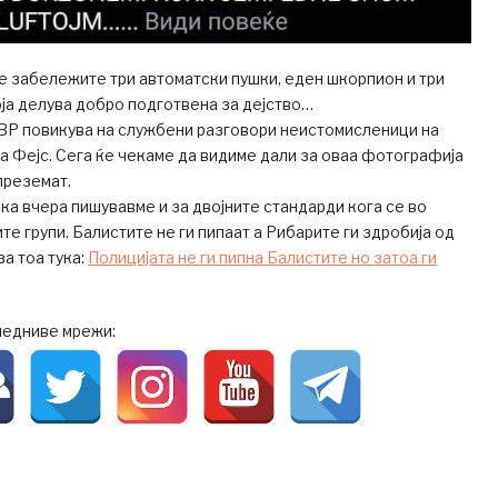
е забележите три автоматски пушки, еден шкорпион и три
оја делува добро подготвена за дејство…
ВР повикува на службени разговори неистомисленици на
 на Фејс. Сега ќе чекаме да видиме дали за оваа фотографија
преземат.
ка вчера пишувавме и за двојните стандарди кога се во
е групи. Балистите не ги пипаат а Рибарите ги здробија од
за тоа тука:
Полицијата не ги пипна Балистите но затоа ги
ледниве мрежи: