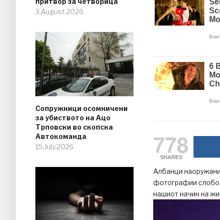
притвор за четворица
3.August.2026
Сопружници осомничени
за убиството на Ацо
Трповски во скопска
778
Автокоманда
15.July.2026
SHARES
Албанци наоружани 
фотографии слободн
нашиот начин на ж