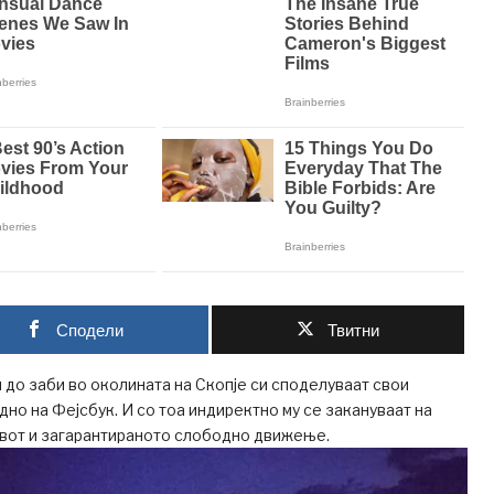
Сподели
Твитни
до заби во околината на Скопје си споделуваат свои
о на Фејсбук. И со тоа индиректно му се закануваат на
ивот и загарантираното слободно движење.