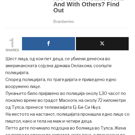
1
SHARES
Шест лица, од кои пет деца, се убиени денеска во
американската сојузна држава Оклахома, соопшти
полицијата.
Според полицијата, по трагедијата е приведено едно
вооружено лице.
Пукањето било пријавено во полиција околу 1,30 часот по
локално време во градот Маскоги, на околу 72 километри
од Тулса, пренесе телевизијата Еј-Би-Си Њуз.
На местото на настанот, полицијата пронашла едно лице со
пиштол, како и тела на маж и четири деца.
Петто дете починало подоцна во болница во Тулса. Жена
со повреди опасни по животот, исто така, е пренесена во