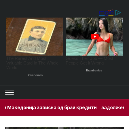
сна од брзи кредити – задолжени 333 милиони евра за