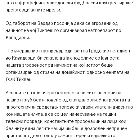
што најтрофејниот македонски фудбалски клуб реагираше
преку социјалните мрежи.
Од таборот на Вардар посочија дека се згрозени од
начинот на кој Тиквеш го организирал натпреварот во
Кавадарци.
„По вчерашниот натпревар одигран на Градскиот стадион
во Кавадарци, би сакале да ја споделиме со јавноста,
нашата згрозеност од начинот на кој истиот беше
организиран од страна на домаќинот, односно екипата на
ГФК Тиквеш.
Условите на кои вчера беа изложени сите членови на
нашиот клуб беа и повеќе од скандалозни. Употребата на
пиротехнички средства- топовски удари, упатени директно
кон нашата клупа, а се со цел нанесување на тешки
телесни повреди, константните провокации на лица кои
без ниту една легитимација им беше дозволен непречен
пристап до делот околу самиот терен и најважното –