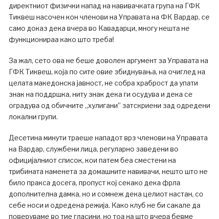
директниот физички напад на навивачката група на ГФК
Тиквеш насочен кон членови на Управата на ФК Вардар, се
само доказ дека вчера во Кавадарци, многу нешта не
функционираа како што треба!
За жал, сето ова не беше доволен аргумент за Управата на
ГФК Тиквеш, која по сите овие збиднувања, на очиглед на
целата македонска јавност, не собра храброст да упати
знак на поддршка, ниту знак дека ги осудува и дека се
оградува од обичните ,,хулигани” затскриени зад одредени
локални групи.
Десетина минути траеше нападот врз членови на Управата
на Вардар, службени лица, регуларно заведени во
официјалниот список, кои патем беа сместени на
трибината наменета за домашните навивачи, нешто што не
било пракса досега, пропуст кој секако дека фрла
дополнителна дамка, но и сомнеж дека целиот настан, со
себе носи и одредена режија. Како клуб не би сакале да
поверуваме во тие гласини, но тоа на што вчера бевме