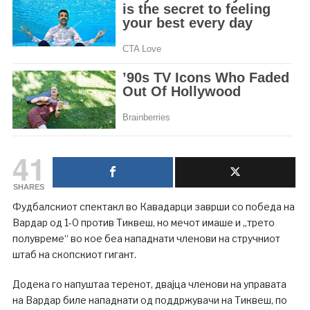
41
SHARES
Фудбалскиот спектакл во Кавадарци заврши со победа на
Вардар од 1-0 против Тиквеш, но мечот имаше и „трето
полувреме“ во кое беа нападнати членови на стручниот
штаб на скопскиот гигант.
Додека го напуштаа теренот, двајца членови на управата
на Вардар биле нападнати од поддржувачи на Тиквеш, по