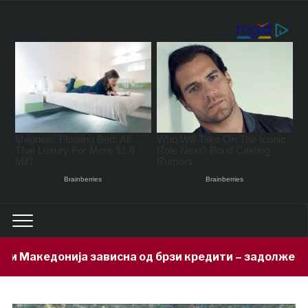
висна од брзи кредити – задолжени 333 милиони евра 