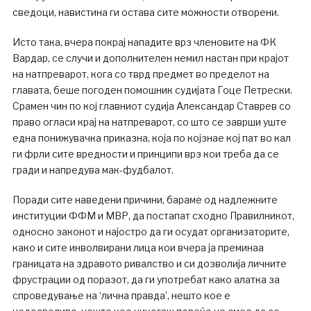
сведоци, навистина ги остава сите можности отворени.
Исто така, вчера покрај нападите врз членовите на ФК
Вардар, се случи и дополнителен немил настан при крајот
на натпреварот, кога со тврд предмет во пределот на
главата, беше погоден помошник судијата Гоце Петрески.
Срамен чин по кој главниот судија Александар Ставрев со
право огласи крај на натпреварот, со што се заврши уште
една понижувачка приказна, која по којзнае кој пат во кал
ги фрли сите вредности и принципи врз кои треба да се
гради и напредува мак-фудбалот.
Поради сите наведени причини, бараме од надлежните
институции ФФМ и МВР, да постапат сходно Правилникот,
односно законот и најостро да ги осудат организаторите,
како и сите инволвирани лица кои вчера ја преминаа
границата на здравото ривалство и си дозволија личните
фрустрации од поразот, да ги употребат како алатка за
спроведување на ‘лична правда’, нешто кое е