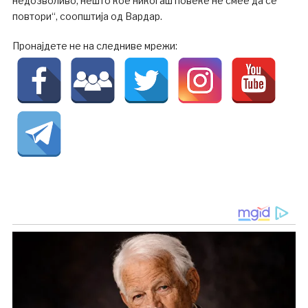
недозволиво, нешто кое никогаш повеќе не смее да се
повтори“, соопштија од Вардар.
Пронајдете не на следниве мрежи: