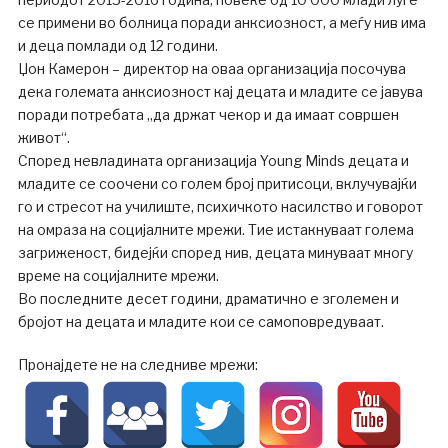
се примени во болница поради анксиозност, а меѓу нив има
и деца помлади од 12 години.
Џон Камерон – директор на оваа организација посочува
дека големата анксиозност кај децата и младите се јавува
поради потребата „да држат чекор и да имаат совршен
живот“.
Според невладината организација Young Minds децата и
младите се соочени со голем број притисоци, вклучувајќи
го и стресот на училиште, психичкото насилство и говорот
на омраза на социјалните мрежи. Тие истакнуваат голема
загриженост, бидејќи според нив, децата минуваат многу
време на социјалните мрежи.
Во последните десет години, драматично е зголемен и
бројот на децата и младите кои се самоповредуваат.
Пронајдете не на следниве мрежи: