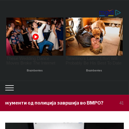
ција завршија во ВМРО?
Под покр
41 minutes ago