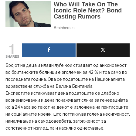
1
SHARES
Бројот на деца и млади луѓе кои страдаат од анксиозност
во британските болници е зголемен за 42 % и тоа само во
последната година. Ова се податоците на Националната
здравствена служба на Велика Британија.
Експертите истакнуваат дека податоците се длабоко
вознемирувачки и дека покажуваат слика за генерацијата
која 24 часа во текот на денот е изложена на притисоците
на социјалните мрежи, што поттикнува голема несигурност,
намалување на самодовербата, загриженост за
сопствениот изглед, па и насилно однесување.