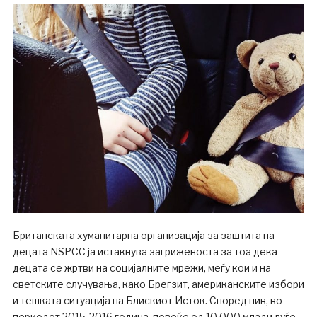
Британската хуманитарна организација за заштита на
децата NSPCC ја истакнува загриженоста за тоа дека
децата се жртви на социјалните мрежи, меѓу кои и на
светските случувања, како Брегзит, американските избори
и тешката ситуација на Блискиот Исток. Според нив, во
периодот 2015-2016 година, повеќе од 10 000 млади луѓе