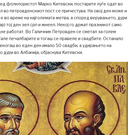
ед фолклористот Марко Kитевски, постарите луѓе одат во
ел во петровденскиот пост се причестува. На овој ден може и
 е во време на најголемата жетва, а според верувањето, дури
ар) тој ден зел срп и жнеел. Некој го држат празникот само
дне работат. Во Галичник Петровден се сметал за голем
ѓале печалбарите и тогаш се правеле и свадбите. Останало
когаш во еден ден имало 50 свадби, а удирањето на
о дури во Албанија, објаснува Kитевски.