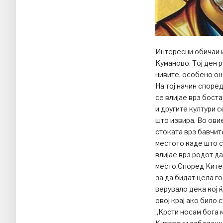
Интересни обичаи 
Kуманово. Тој ден 
нивите, особено он
На тој начин споре
се влијае врз боста
и другите култури с
што извира. Во ов
стоката врз бавчит
местото каде што с
влијае врз родот да
место.Според Kитев
за да бидат цела г
верувало дека кој 
овој крај ако било 
„Kрсти носам бога 