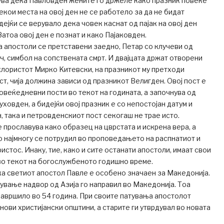
ва дека Павловден жените го држеле како празник повеќе
екои места на овој ден не се работело за да не бидат
дејќи се верувало дека човек каснат од пајак на овој ден
атоа овој ден е познат и како Пајаковден.
а апостоли се претставени заедно, Петар со клучеви од
еч, симбол на сопствената смрт. И двајцата држат отворени
лористот Мирко Kитевски, на празникот му претходи
т, чија должина зависи од празникот Велигден. Овој пост е
овеќедневни пости во текот на годината, а започнува од
ховден, а бидејќи овој празник е со непостојан датум и
, така и петровденскиот пост секогаш не трае исто.
 прославува како образец на цврстата и искрена вера, а
о најмногу се потрудил во проповедањето на распнатиот и
стос. Инаку, тие, како и сите останати апостоли, имаат свои
во текот на богослужбеното годишно време.
а светиот апостол Павле е особено значаен за Македонија.
тување надвор од Азија го направил во Македонија. Тоа
 завршило во 54 година. При своите патувања апостолот
нови христијански општини, а старите ги утврдувал во новата