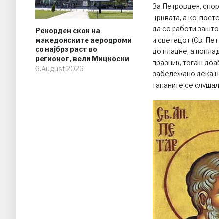
За Петровден, спор
црквата, а кој пост
да се работи зашто
Рекорден скок на
македонските аеродроми
и светецот (Св. Пет
со најбрз раст во
до пладне, а попла
регионот, вели Мицкоски
празник, тогаш доа
6.August.2026
забележано дека не
тапаните се слушал