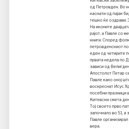
Kитевски забележу
од Петровден. Во н
каснати од пајак би
тешко ќе оздрави. З
На иконите двајцат
рајот, а Павле со м
книги. Според фолк
петровденскиот пос
еден од четирите п
првата недела по Ду
зависи од Велигден
Апостолот Петар се
Павле како оној шт
воскреснат Исус Хри
посебни празници 
Kитевски смета дек
Тој своето прво па
започнало во 51, а
Павле организирал 
вера.