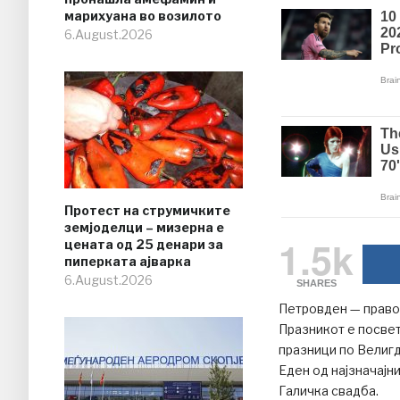
марихуана во возилото
6.August.2026
Протест на струмичките
земјоделци – мизерна е
1.5k
цената од 25 денари за
пиперката ајварка
6.August.2026
SHARES
Петровден — правос
Празникот е посвет
празници по Велигд
Еден од најзначајн
Галичка свадба.