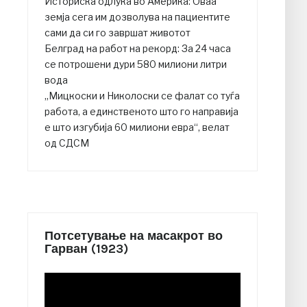
Историска одлука во Америка: Оваа
земја сега им дозволува на пациентите
сами да си го завршат животот
Белград на работ на рекорд: За 24 часа
се потрошени дури 580 милиони литри
вода
„Мицкоски и Николоски се фалат со туѓа
работа, а единственото што го направија
е што изгубија 60 милиони евра“, велат
од СДСМ
Потсетување на масакрот во
Гарван (1923)
Video
Player