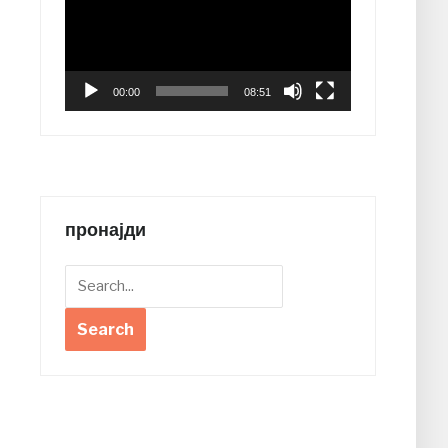
00:00
08:51
пронајди