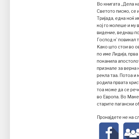
Во книгата „Дела н
Светото писмо, се 
Тријада, една ноќ 
кој го молеше и му 
видение, веднаш по
Господ н` повикал 
Kако што стои во о
по име Лидија, прв
поканила апостолот
признале за верна н
рекла таа. Потоа и 
родила првата хрис
тоа може да се реч
во Европа. Во Маке
старите пагански о
Пронајдете не на с