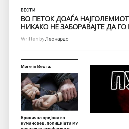
ВЕСТИ
ВО ПЕТОК ДОАЃА НАЈГОЛЕМИОТ
НИКАКО НЕ ЗАБОРАВАЈТЕ ДА ГО
Written by
Леонардо
More in Вести:
Кривична пријава за
кумановец, полицијата му
пронашла амефамин и