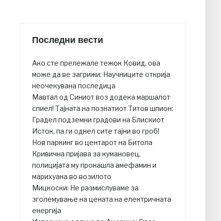
Последни вести
Ако сте прележале тежок Ковид, ова
може да ве загрижи: Научниците открија
неочекувана последица
Mавтал од Синиот воз додека маршалот
спиел! Тајната на познатиот Титов шпион:
Градел подземни градови на Блискиот
Исток, па ги однел сите тајни во гроб!
Нов паркинг во центарот на Битола
Кривична пријава за кумановец,
полицијата му пронашла амефамин и
марихуана во возилото
Мицкоски: Не размислуваме за
зголемување на цената на електричната
енергија