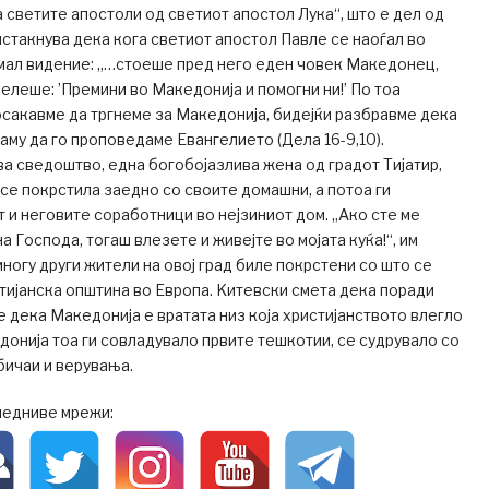
а светите апостоли од светиот апостол Лука“, што е дел од
истакнува дека кога светиот апостол Павле се наоѓал во
имал видение: „…стоеше пред него еден човек Македонец,
велеше: ’Премини во Македонија и помогни ни!’ По тоа
сакавме да тргнеме за Македонија, бидејќи разбравме дека
таму да го проповедаме Евангелието (Дела 16-9,10).
ва сведоштво, една богобојазлива жена од градот Тијатир,
а се покрстила заедно со своите домашни, а потоа ги
 и неговите соработници во нејзиниот дом. „Ако сте ме
а Господа, тогаш влезете и живејте во мојата куќа!“, им
многу други жители на овој град биле покрстени со што се
тијанска општина во Европа. Kитевски смета дека поради
е дека Македонија е вратата низ која христијанството влегло
донија тоа ги совладувало првите тешкотии, се судрувало со
бичаи и верувања.
ледниве мрежи: