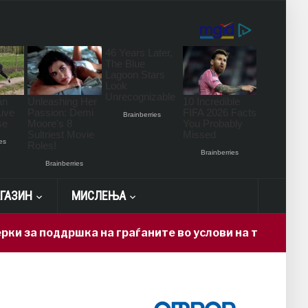
ГАЗИН
МИСЛЕЊА
ддршка на граѓаните во услови на топлотен бран