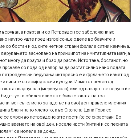
и верувања поврзани со Петровден се забележани во
рано наутро уште пред изгрејсонце оделе во бавчите и
ие со бостан и од сите четири страни фрлале ситни камчиња.
д верувањето засновано на принципот на имитативната магија
нот многу да врзува и брзо да расте. Исто така, бостанот, но
е прскале со вода од извор за да растат силно како водата
ие петровденски верувања интересно е и фрлањето измет од
е и нивите со земјоделски култури. Изметот земен од
токата пладнувала (меризувала), или од пазарот се верува ќе
 биде густ и обилен како што била стоката на тоа
ски, во гевгелиско за јадење на овој ден правеле млечник
одина благи како млекото, а во Скопска Црна Гора се
ќе се омрси во петровденските пости ќе се скрастави. Во
сушно времето на овој ден, носеле крсти (литии) и со песната
молам“ се молеле за дожд.