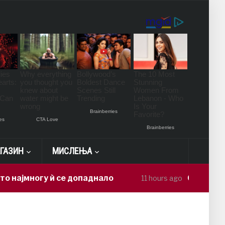
ГАЗИН
МИСЛЕЊА
у ѝ се допаднало
Скопјанец скокнал
11 hours ago