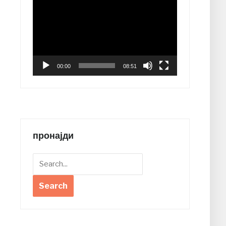
Player
00:00
08:51
пронајди