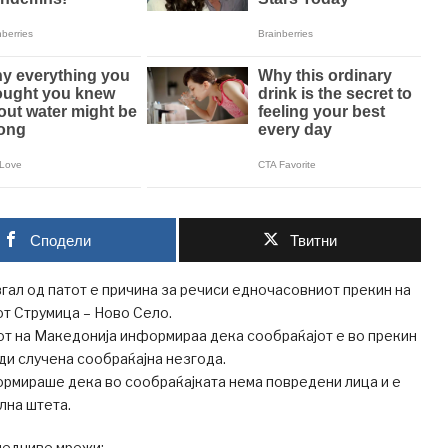
Сподели
Твитни
згал од патот е причина за речиси едночасовниот прекин на
от Струмица – Ново Село.
от на Македонија информираа дека сообраќајот е во прекин
ади случена сообраќајна незгода.
рмираше дека во сообраќајката нема повредени лица и е
лна штета.
ледниве мрежи: