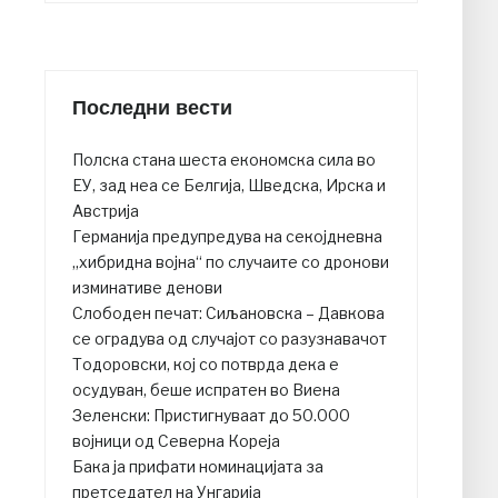
Последни вести
Полска стана шеста економска сила во
ЕУ, зад неа се Белгија, Шведска, Ирска и
Австрија
Германија предупредува на секојдневна
„хибридна војна“ по случаите со дронови
изминативе денови
Слободен печат: Сиљановска – Давкова
се оградува од случајот со разузнавачот
Тодоровски, кој со потврда дека е
осудуван, беше испратен во Виена
Зеленски: Пристигнуваат до 50.000
војници од Северна Кореја
Бака ја прифати номинацијата за
претседател на Унгарија