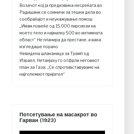
Возачот кој ја предизвика несреќата во
Радишани се сомничи за тешки дела во
сообраќајот и неукажување помош
„Имам повеќе од 15.000 пирсинзи на
моето тело и најмалку 500 во интимната
област“ Не планира да престане, а вака
изгледаше порано
Невидена шлаканица за Трамп од
Израел, Нетанјаху го отфрли неговиот
план за Газа: „Се спротивставуваме на
најголемиот пријател“
Потсетување на масакрот во
Гарван (1923)
Video