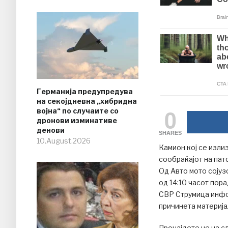
Германија предупредува
на секојдневна „хибридна
0
војна“ по случаите со
дронови изминативе
денови
SHARES
10.August.2026
Камион кој се изли
сообраќајот на пат
Од Авто мото сојуз
од 14:10 часот пор
СВР Струмица инфо
причинета материја
Пронајдете не на с