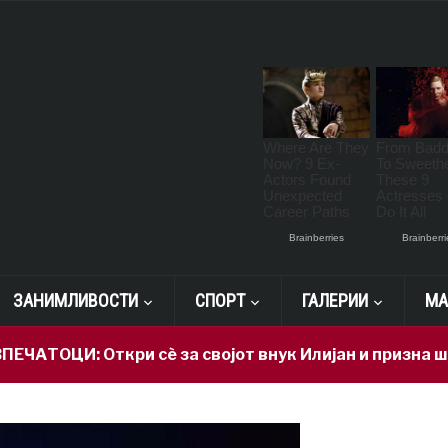
ЗАНИМЛИВОСТИ
СПОРТ
ГАЛЕРИИ
МА
кри сè за својот внук Илијан и призна што најмног