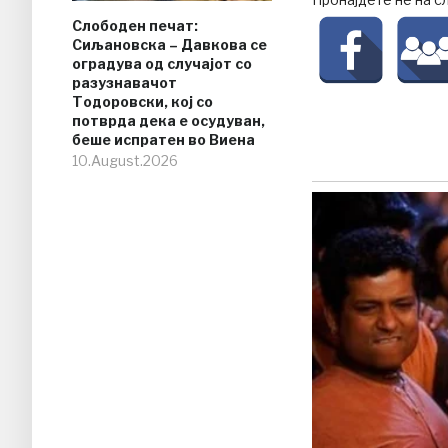
Слободен печат:
Сиљановска – Давкова се
оградува од случајот со
разузнавачот
Тодоровски, кој со
потврда дека е осудуван,
беше испратен во Виена
10.August.2026