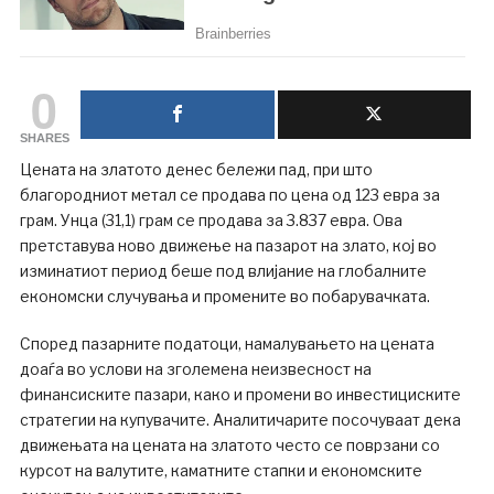
0
SHARES
Цената на златото денес бележи пад, при што
благородниот метал се продава по цена од 123 евра за
грам. Унца (31,1) грам се продава за 3.837 евра. Ова
претставува ново движење на пазарот на злато, кој во
изминатиот период беше под влијание на глобалните
економски случувања и промените во побарувачката.
Според пазарните податоци, намалувањето на цената
доаѓа во услови на зголемена неизвесност на
финансиските пазари, како и промени во инвестициските
стратегии на купувачите. Аналитичарите посочуваат дека
движењата на цената на златото често се поврзани со
курсот на валутите, каматните стапки и економските