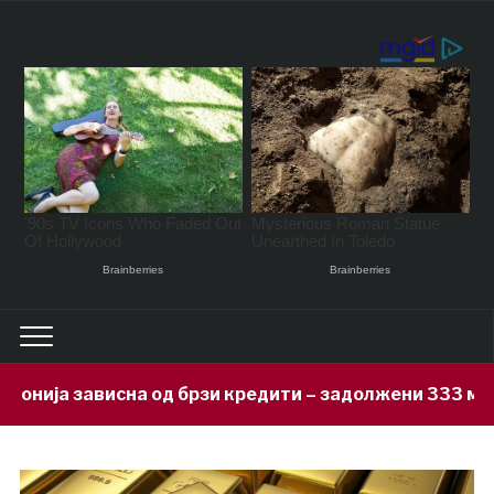
 брзи кредити – задолжени 333 милиони евра за 71 де