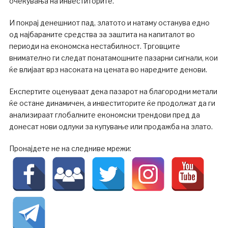
очекувања на инвеститорите.
И покрај денешниот пад, златото и натаму останува едно
од најбараните средства за заштита на капиталот во
периоди на економска нестабилност. Трговците
внимателно ги следат понатамошните пазарни сигнали, кои
ќе влијаат врз насоката на цената во наредните денови.
Експертите оценуваат дека пазарот на благородни метали
ќе остане динамичен, а инвеститорите ќе продолжат да ги
анализираат глобалните економски трендови пред да
донесат нови одлуки за купување или продажба на злато.
Пронајдете не на следниве мрежи: