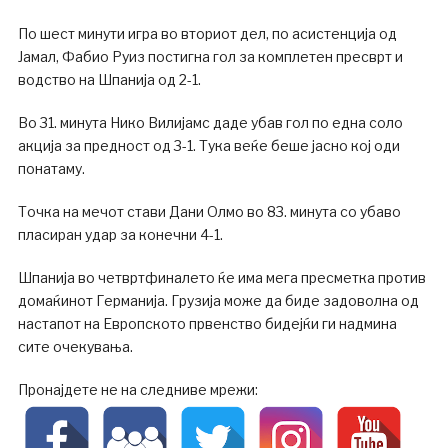
По шест минути игра во вториот дел, по асистенција од
Јамал, Фабио Руиз постигна гол за комплетен пресврт и
водство на Шпанија од 2-1.
Во 31. минута Нико Вилијамс даде убав гол по една соло
акција за предност од 3-1. Тука веќе беше јасно кој оди
понатаму.
Точка на мечот стави Дани Олмо во 83. минута со убаво
пласиран удар за конечни 4-1.
Шпанија во четвртфиналето ќе има мега пресметка против
домаќинот Германија. Грузија може да биде задоволна од
настапот на Европското првенство бидејќи ги надмина
сите очекувања.
Пронајдете не на следниве мрежи: