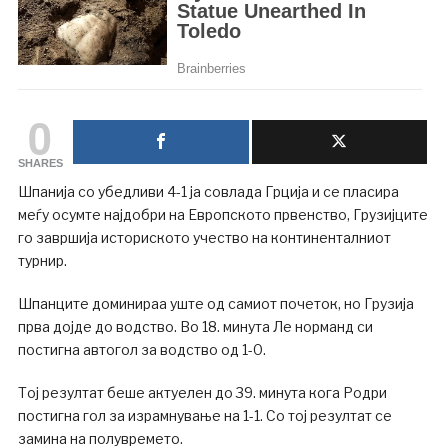
0
SHARES
Шпанија со убедливи 4-1 ја совлада Грција и се пласира
меѓу осумте најдобри на Европското првенство, Грузијците
го завршија историското учество на континенталниот
турнир.
Шпанците доминираа уште од самиот почеток, но Грузија
прва дојде до водство. Во 18. минута Ле норманд си
постигна автогол за водство од 1-0.
Тој резултат беше актуелен до 39. минута кога Родри
постигна гол за израмнување на 1-1. Со тој резултат се
замина на полувремето.