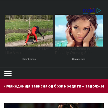
сна од брзи кредити – задолжени 333 милиони евра за