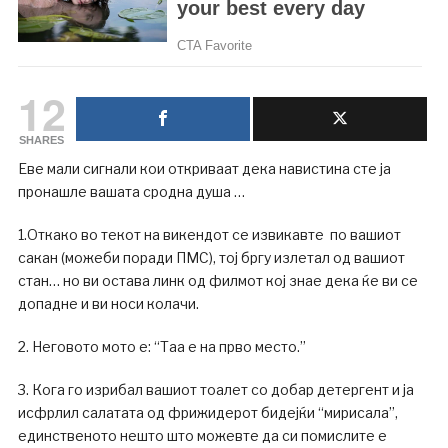
12
SHARES
Еве мали сигнали кои откриваат дека навистина сте ја
пронашле вашата сродна душа …
1.Откако во текот на викендот се извикавте по вашиот
сакан (можеби поради ПМС), тој бргу излетал од вашиот
стан… но ви остава линк од филмот кој знае дека ќе ви се
допадне и ви носи колачи.
2. Неговото мото е: “Таа е на прво место.”
3. Кога го изрибал вашиот тоалет со добар детергент и ја
исфрлил салатата од фрижидерот бидејќи “мирисала”,
единственото нешто што можевте да си помислите е