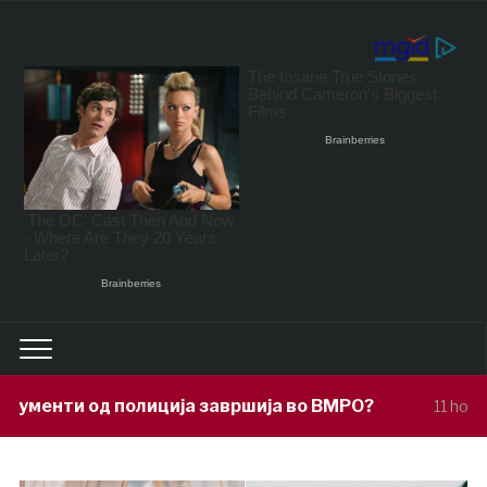
ија завршија во ВМРО?
Под покровит
11 hours ago