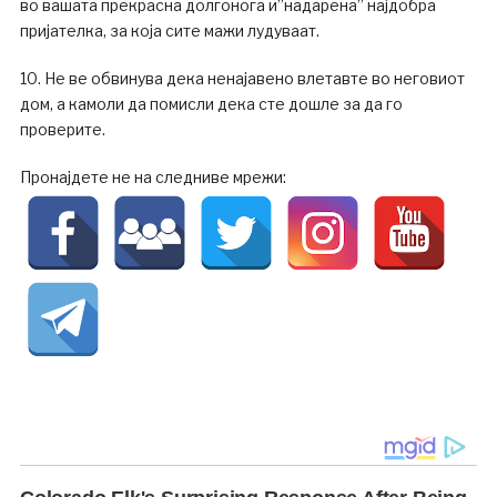
во вашата прекрасна долгонога и”надарена” најдобра
пријателка, за која сите мажи лудуваат.
10. Не ве обвинува дека ненајавено влетавте во неговиот
дом, а камоли да помисли дека сте дошле за да го
проверите.
Пронајдете не на следниве мрежи: