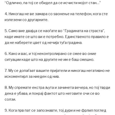
“Одлично, па тој се обидел да се исчисти мојот стан…”
4. Никогаш не ве замара со ѕвонење на телефон, кога сте
излезени со другарките.
5. Само вие двајца се наоѓате во “Градината на страста”,
каде имате се што ви е потребно. Единственото правило е
да не наберете цвет од нечија туѓа градина.
6. Како и вас, и тој неконтролирано се смее во оние
ситуации каде што на другите не им е баш смешно.
7. Му се допаѓаат вашите пријатели и никогаш негативно не
искоментирл за ниеден од нив.
8. Му спремате екстра љута и зачинета вечера, но тој тврди
дека е убава, и покрај фактот што неговите очи се во
солзи.
9. Кога прв пат се запознавте, тој дури и не фрлил поглед