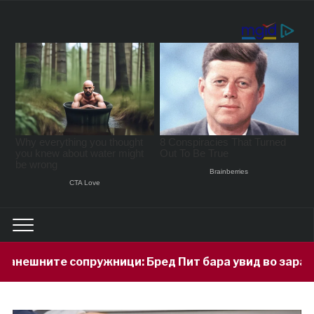
ци: Бред Пит бара увид во заработката на Анџелина 