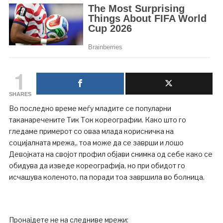
1
SHARES
Во последно време меѓу младите се популарни
таканаречените Тик Ток кореографии. Како што го
гледаме примерот со оваа млада корисничка на
социјалната мрежа,, тоа може да се заврши и лошо
Девојката на својот профил објави снимка од себе како се
обидува да изведе кореографија, но при обидот го
исчашува коленото, па поради тоа завршила во болница.
Пронајдете не на следниве мрежи: