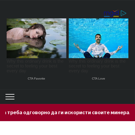
о да ги искористи своите минерални богатства