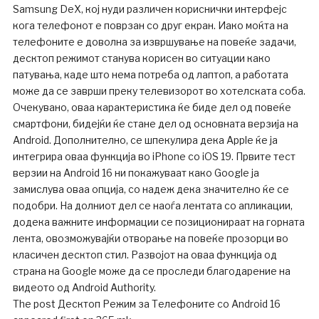
Samsung DeX, кој нуди различен кориснички интерфејс
кога телефонот е поврзан со друг екран. Иако моќта на
телефоните е доволна за извршување на повеќе задачи,
десктоп режимот станува корисен во ситуации како
патувања, каде што нема потреба од лаптоп, а работата
може да се заврши преку телевизорот во хотелската соба.
Очекувано, оваа карактеристика ќе биде дел од повеќе
смартфони, бидејќи ќе стане дел од основната верзија на
Android. Дополнително, се шпекулира дека Apple ќе ја
интегрира оваа функција во iPhone со iOS 19. Првите тест
верзии на Android 16 ни покажуваат како Google ја
замислува оваа опција, со надеж дека значително ќе се
подобри. На долниот дел се наоѓа лентата со апликации,
додека важните информации се позиционираат на горната
лента, овозможувајќи отворање на повеќе прозорци во
класичен десктоп стил. Развојот на оваа функција од
страна на Google може да се проследи благодарение на
видеото од Android Authority.
The post Десктоп Режим за Телефоните со Android 16