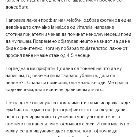
довербата.
Направив лажен профил на Фејсбук, одбрав фотки од една
девојка што случајно ја најдов од Италија, направив
стотина пријатели и чекав да поминат неколку месеци пред
да му пишам. Повремено објавував нешто на ѕидот за да не
биде сомнително. Кога му побарав пријателство, лажниот
профил веќе имаше стаж од 4-5 месеци.
Тој веднаш ме прифати. Додека се токмев нешто да му
напишам, тој веќе ми пиша “здраво убавице, дали се
знаеме?”. Опааа си помислив, ова мазно ќе оди. Ме праша
каде живеам, каде искачам, дали имам дечко…
Почна да ме опсипува со комплименти, па ме испраша каде
сум била на одмор од фотографиите што ги гледал, дали
нешто тренирам зошто сум имала многу згодно тело, а
костимот за капење ми стоел многу секси. И така малку по
малку, се допишувавме две недели, кога тој почна да