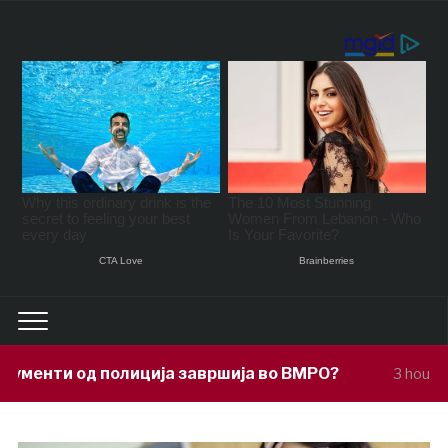
ција завршија во ВМРО?
Под покровит
3 hours ago