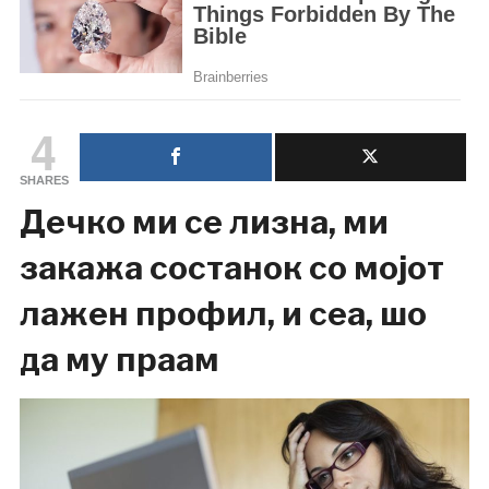
4
SHARES
Дечко ми се лизна, ми
закажа состанок со мојот
лажен профил, и сеа, шо
да му праам