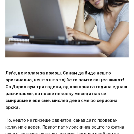
Луѓе, ве молам за помош. Сакам да биде нешто
оригинално, нешто што тој ќе го памти за цел живот!
Со Дарко сум три години, од кои првата година еднаш
раскинавме, па после неколку месеци пак се
смиривме и еве сме, мислев дека сме во сериозна
врска.
Но, нешто ме гризеше одвнатре, сакав да го проверам
колку ми е верен. Првиот пат му раскинав зошто го фатив
како и’ се пушта на една и оттогаш јас имам проблем со