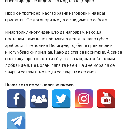
инсистира да се видиме. Ех мој Дарко, Дарко.
Прво се противев, наоѓав разни изговори и на крај
прифатив. Се договоривме да се видиме во сабота.
Имав толку многу идеи што да направам, како да
постапам… ама како наближува денот некако губам
храброст. Ете помина Велигден, тој беше прекрасен и
многу убаво си поминав. Како да станав несигурна. А сакав
спектакуларна освета и сè уште сакам, ама веќе немам
добра идеја. Ве молам, давајте идеи. Па и не мора да се
заврши со кавга, може да се заврши и со смеа.
Пронајдете не на следниве мрежи: