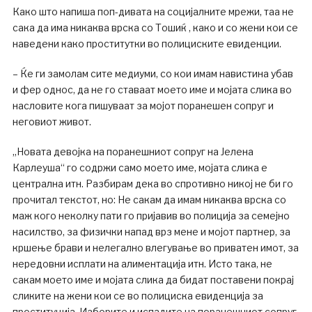
Како што напиша поп-дивата на социјалните мрежи, таа не
сака да има никаква врска со Тошиќ , како и со жени кои се
наведени како проститутки во полициските евиденции.
– Ќе ги замолам сите медиуми, со кои имам навистина убав
и фер однос, да не го ставаат моето име и мојата слика во
насловите кога пишуваат за мојот поранешен сопруг и
неговиот живот.
„Новата девојка на поранешниот сопруг на Јелена
Карлеуша“ го содржи само моето име, мојата слика е
централна итн. Разбирам дека во спротивно никој не би го
прочитал текстот, но: Не сакам да имам никаква врска со
маж кого неколку пати го пријавив во полиција за семејно
насилство, за физички напад врз мене и мојот партнер, за
кршење брави и нелегално влегување во приватен имот, за
нередовни исплати на алиментација итн. Исто така, не
сакам моето име и мојата слика да бидат поставени покрај
сликите на жени кои се во полициска евиденција за
проституција. Изборите и испадите на поранешниот сопруг