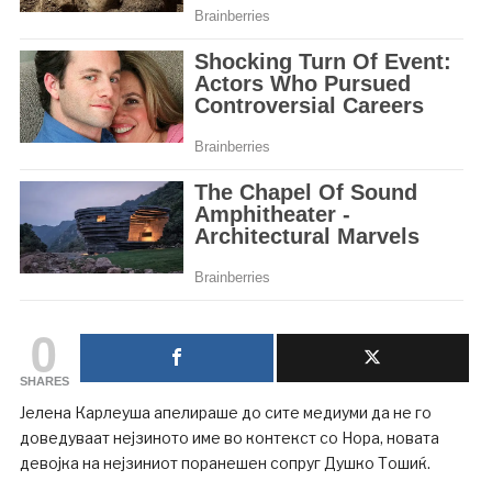
0
SHARES
Јелена Карлеуша апелираше до сите медиуми да не го
доведуваат нејзиното име во контекст со Нора, новата
девојка на нејзиниот поранешен сопруг Душко Тошиќ.