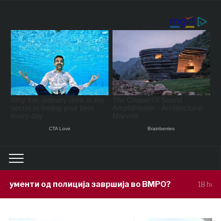
ција завршија во ВМРО?
Под покров
18 hours ago