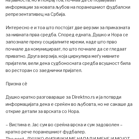
информации за новата љубов на поранешниот фудбалски
репрезентативец на Србија.
Интересно е и тоа што постојат две верзии за приказната
за нивната прва средба. Според едната, Душко и Нора се
запознале преку социјалните мрежи, каде што прво
почнале да комуницираат, по што почнале да се гледаат
приватно. Друга верзија, која циркулира меѓу нивните
пријатели, вели дека судбоносната средба всушност била
во ресторан со заеднички пријател.
Призна сè
Душко кратко разговараше за Direktno.rs и ја потврди
информацијата дека е среќен во љубовта, но не сакаше да
открие детали за врската со Нора.
– Вистина е. Јас сум во среќна врска и сум задоволен –
кратко рече поранешниот фудбалер.
The post „ДУШКО ФИЗИЧКИ МЕ НАПАДИ МЕНЕ И МОЈОТ