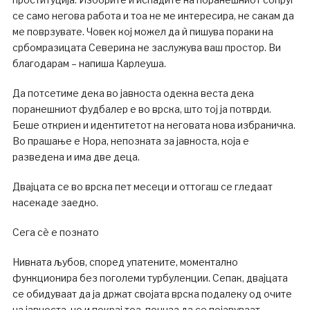
се само негова работа и тоа не ме интересира, не сакам да
ме поврзувате. Човек кој можел да ѝ пишува пораки на
србомразицата Северина не заслужува ваш простор. Ви
благодарам – напиша Карлеуша.
Да потсетиме дека во јавноста одекна веста дека
поранешниот фудбалер е во врска, што тој ја потврди.
Беше откриен и идентитетот на неговата нова избраничка.
Во прашање е Нора, непозната за јавноста, која е
разведена и има две деца.
Двајцата се во врска пет месеци и оттогаш се гледаат
насекаде заедно.
Сега сè е познато
Нивната љубов, според упатените, моментално
функционира без поголеми турбуленции. Сепак, двајцата
се обидуваат да ја држат својата врска подалеку од очите
на јавноста, но и покрај тоа, почнаа да се појавуваат