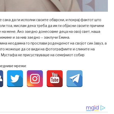
е сака да ги исполни своите обврски, и покрај фактот што
оли тоа, мислам дека треба да им ги објасни своите причини
не на мене. Ако заедно донесовме деца на овој свет, наша
рижиме и за нив заедно – заклучи Емина.
мина неодамна го прослави роденденот на својот син Јавуз, а
што можеше да се види на фотографиите и сликите на
 Мустафа не присуствуваше на семејниот собир
ледниве мрежи: