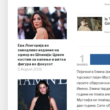
Ева Лонгорија во
заводливо издание на
1
одмор во Шпанија: Црвен
костим за капење и витка
фигура во фокусот
SHARES
5.August.2026
Пејачката Емина Ја
турскиот пејач Муст
своите обврски кон
Имено, Емина тврди
години не плаќа али
Мустафа не плаќаше
две години. Сите о