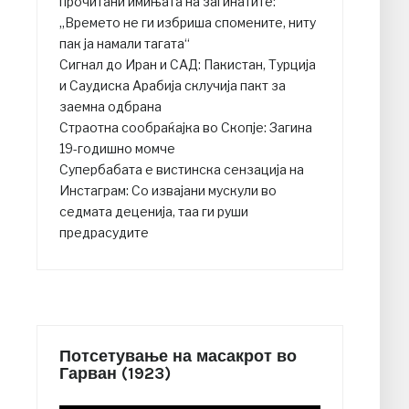
прочитани имињата на загинатите:
„Времето не ги избриша спомените, ниту
пак ја намали тагата“
Сигнал до Иран и САД: Пакистан, Турција
и Саудиска Арабија склучија пакт за
заемна одбрана
Страотна сообраќајка во Скопје: Загина
19-годишно момче
Супербабата е вистинска сензација на
Инстаграм: Со извајани мускули во
седмата деценија, таа ги руши
предрасудите
Потсетување на масакрот во
Гарван (1923)