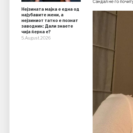
Сандал не го почит
Нејзината мајка е една од
најубавите жени, а
нејзиниот татко е познат
заводник: Дали знаете
чија ќерка е?
5.August.2026