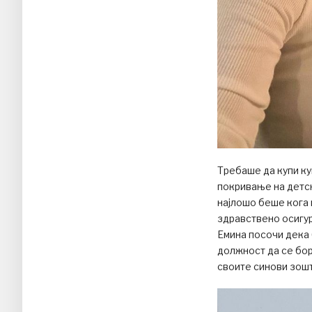
Требаше да купи куќ
покривање на детск
најлошо беше кога 
здравствено осигур
Емина посочи дека 
должност да се бор
своите синови зошт