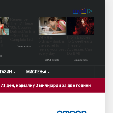
ГАЗИН
МИСЛЕЊА
ајмалку 3 милијарди за две години
Но
5 hours ago