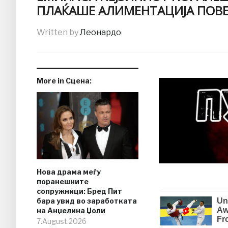
ПЛАЌАШЕ АЛИМЕНТАЦИЈА ПОВЕ
Written by
Леонардо
More in Сцена:
Нова драма меѓу
поранешните
сопружници: Бред Пит
бара увид во заработката
на Анџелина Џоли
7.August.2026