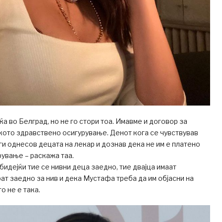
а во Белград, но не го стори тоа. Имавме и договор за
ото здравствено осигурување. Денот кога се чувствував
ги однесов децата на лекар и дознав дека не им е платено
ување – раскажа таа.
бидејќи тие се нивни деца заедно, тие двајца имаат
ат заедно за нив и дека Мустафа треба да им објасни на
о не е така.