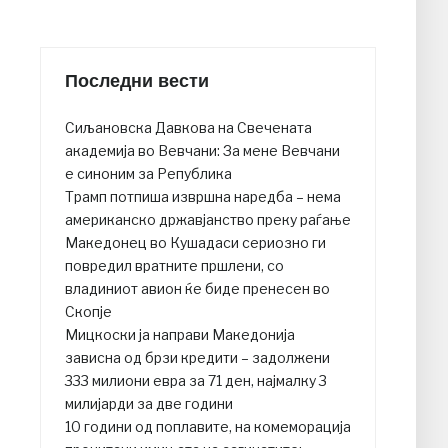
Последни вести
Сиљановска Давкова на Свечената
академија во Вевчани: За мене Вевчани
е синоним за Република
Трамп потпиша извршна наредба – нема
американско државјанство преку раѓање
Македонец во Кушадаси сериозно ги
повредил вратните пршлени, со
владиниот авион ќе биде пренесен во
Скопје
Мицкоски ја направи Македонија
зависна од брзи кредити – задолжени
333 милиони евра за 71 ден, најмалку 3
милијарди за две години
10 години од поплавите, на комеморација