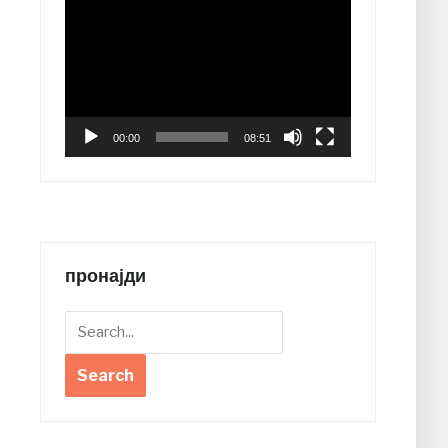
Video
Player
00:00
08:51
пронајди