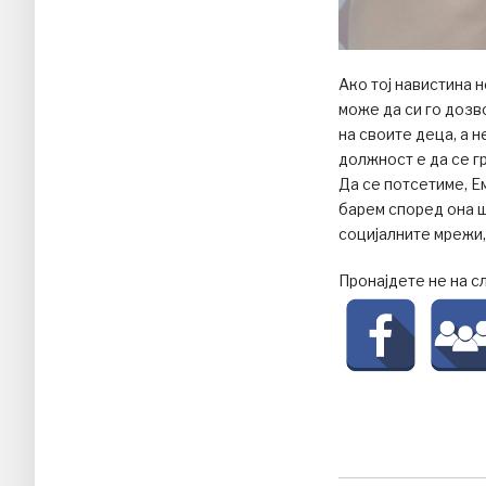
Ако тој навистина н
може да си го дозв
на своите деца, а 
должност е да се г
Да се потсетиме, Е
барем според она 
социјалните мрежи,
Пронајдете не на с