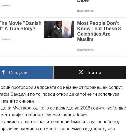
Сподели
Твитни
ховиќ проговори за врската со нејзиниот поранешен сопруг,
афа Сандал и по тој повод откри дека тој не ги исполнува
 нивните синови.
 дека Мустафа, од кого се разведе во 2018 година, веќе две
ментација за нивните синови Јаман и Јавуз.
 алиментација за нашите синови Јаман и Јавуз повеќе од
бврски ми преминаа на мене – рече Емина и додаде дека