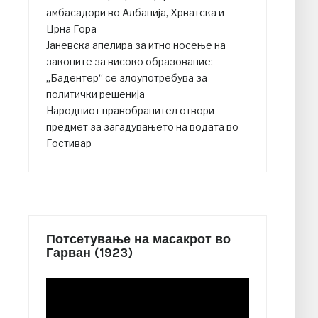
амбасадори во Албанија, Хрватска и
Црна Гора
Јаневска апелира за итно носење на
законите за високо образование:
„Бадентер“ се злоупотребува за
политички решенија
Народниот правобранител отвори
предмет за загадувањето на водата во
Гостивар
Потсетување на масакрот во
Гарван (1923)
Video
Player