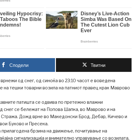
Сподели
Твитни
врнежи од снег, од синоќа во 23:10 часот е воведена
е на тешки товарни возила на патниот правец крак Маврово
жавните патишта се одвива по претежно влажни
 снег се бележат на Попова Шапка, во Маврово и на
 Стража. Дожд врне во Mакедонски Брод, Дебар, Кичево и
вои Буково и Пресека.
прилагодена брзина на движење, почитување на
ќајна сигнализација и внимателно управување со возилата,