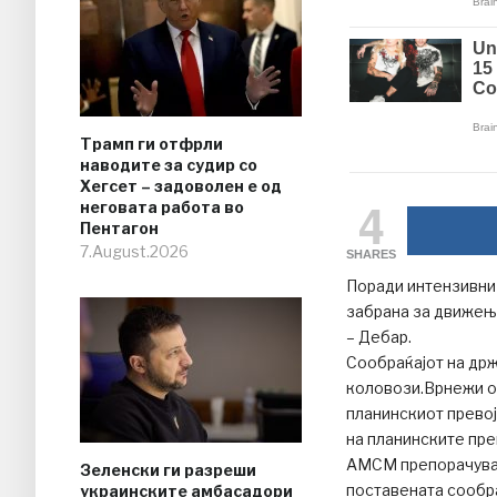
Трамп ги отфрли
наводите за судир со
Хегсет – задоволен е од
4
неговата работа во
Пентагон
7.August.2026
SHARES
Поради интензивни 
забрана за движењ
– Дебар.
Сообраќајот на др
коловози.Врнежи од
планинскиот превој
на планинските пре
АМСМ препорачува 
Зеленски ги разреши
поставената сообра
украинските амбасадори