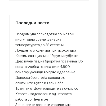
Последни вести
Продолжува периодот на сончево и
многу топло време, денеска
температурата до 38 степени
Лондон го зголемува притисокот врз
Кремљ, санкционира 19 руски субјекти
Драстичен пад на бројот на првачиња: Во
новата учебна година дури 4.900
помалку ученици во прво одделение
Денеска без струја делови од
општините Бутел и Гази Баба
Трамп ги отфрли наводите за судир со
Хегсет – задоволен е од неговата
работа во Пентагон
Зеленски ги разреши украинските