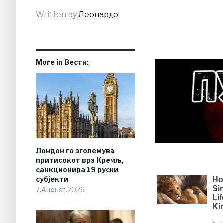
Written by
Леонардо
More in Вести:
Лондон го зголемува
притисокот врз Кремљ,
санкционира 19 руски
субјекти
7.August.2026