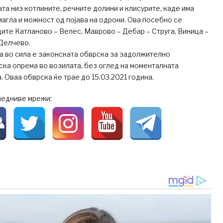
та низ котлините, речните долини и клисурите, каде има
 магла и можност од појава на одрони. Ова посебно се
ите Катланово – Велес, Маврово – Дебар – Струга, Виница –
 Делчево.
на во сила е законската обврска за задолжително
ка опрема во возилата, без оглед на моменталната
. Оваа обврска ќе трае до 15.03.2021 година.
ледниве мрежи: