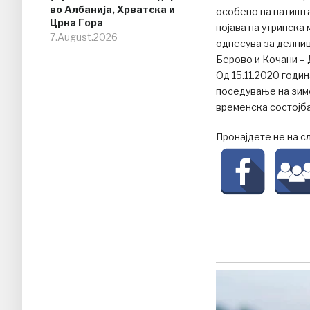
во Албанија, Хрватска и
особено на патишта
Црна Гора
појава на утринска
7.August.2026
однесува за делниц
Берово и Кочани –
Од 15.11.2020 годи
поседување на зимс
временска состојба
Пронајдете не на с