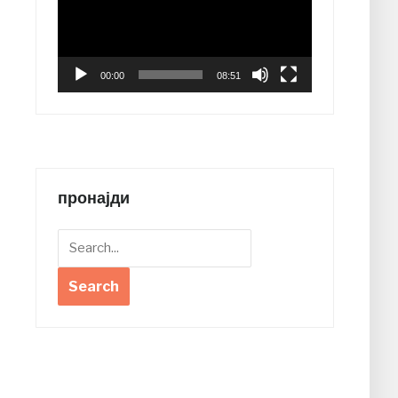
00:00
08:51
пронајди