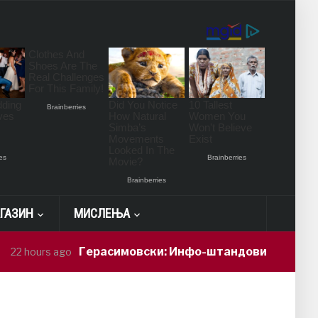
ГАЗИН
МИСЛЕЊА
Герасимовски: Инфо-штандови и здравствени про
ago