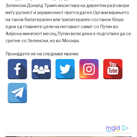
Зеленски.Доналд Трамп инсистира на директни разговори
меѓу рускиот и украинскиот претседател.Организирањето
на таков билатерален или трилатерален состанок беше
една од главните цели на неговиот самит со Путин во
Алјаска минатиот месец.Путин вели дека е подготвен да се
сретне со Зеленски, но во Москва.
Пронајдете не на следниве мрежи: