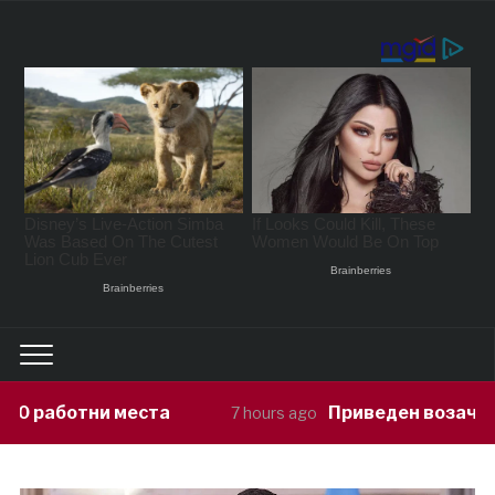
Приведен возач кој ја предизвикал н
7 hours ago