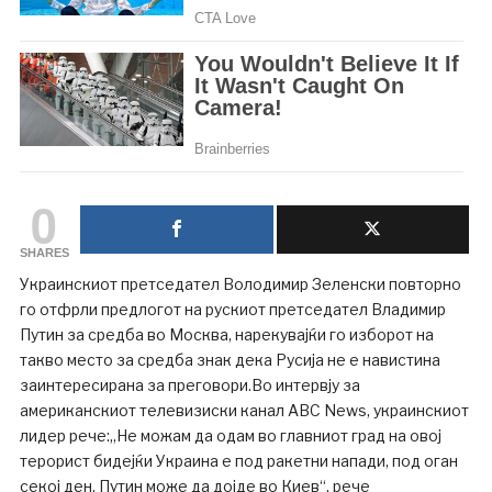
0
SHARES
Украинскиот претседател Володимир Зеленски повторно
го отфрли предлогот на рускиот претседател Владимир
Путин за средба во Москва, нарекувајќи го изборот на
такво место за средба знак дека Русија не е навистина
заинтересирана за преговори.Во интервју за
американскиот телевизиски канал ABC News, украинскиот
лидер рече:„Не можам да одам во главниот град на овој
терорист бидејќи Украина е под ракетни напади, под оган
секој ден. Путин може да дојде во Киев“, рече