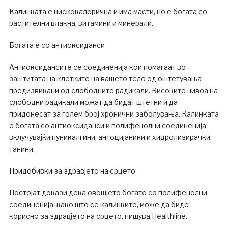
Калинката е нискокалорична и има масти, но е богата со
растителни влакна, витамини и минерали.
Богата е со антиоксиданси
Антиоксидансите се соединенија кои помагаат во
заштитата на клетките на вашето тело од оштетувања
предизвикани од слободните радикали. Високите нивоа на
слободни радикали можат да бидат штетни и да
придонесат за голем број хронични заболувања. Калинката
е богата со антиоксиданси и полифенолни соединенија,
вклучувајќи пуникалгини, антоцијанини и хидролизирачки
танини.
Придобивки за здравјето на срцето
Постојат докази дека овошјето богато со полифенолни
соединенија, како што се калинките, може да биде
корисно за здравјето на срцето, пишува Healthline.