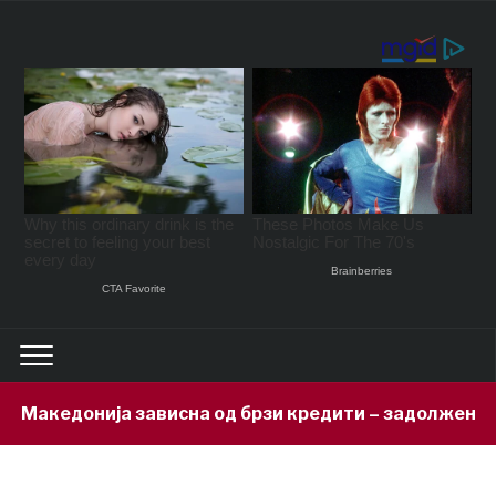
исна од брзи кредити – задолжени 333 милиони евра з