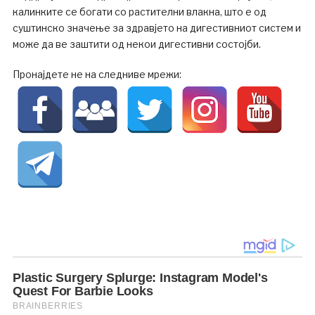
калинките се богати со растителни влакна, што е од
суштинско значење за здравјето на дигестивниот систем и
може да ве заштити од некои дигестивни состојби.
Пронајдете не на следниве мрежи: