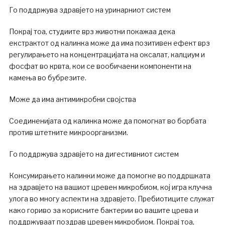
Го поддржува здравјето на уринарниот систем
Покрај тоа, студиите врз животни покажаа дека
екстрактот од калинка може да има позитивен ефект врз
регулирањето на концентрацијата на оксалат, калциум и
фосфат во крвта, кои се вообичаени компоненти на
камења во бубрезите.
Може да има антимикробни својства
Соединенијата од калинка може да помогнат во борбата
против штетните микроорганизми.
Го поддржува здравјето на дигестивниот систем
Консумирањето калинки може да помогне во поддршката
на здравјето на вашиот цревен микробиом, кој игра клучна
улога во многу аспекти на здравјето. Пребиотиците служат
како гориво за корисните бактерии во вашите црева и
поддржуваат поздрав цревен микробиом. Покрај тоа,