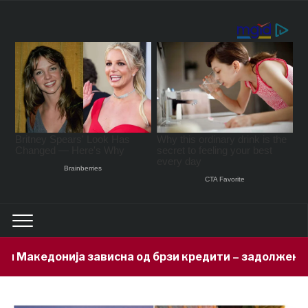
исна од брзи кредити – задолжени 333 милиони евра з