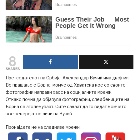
8
SHARES
Претседателот на Србија, Александар Вучиќ има двојник.
Во прашање е Борна, момче од Хрватска кое со своите
фотографии направи хаос на социјалните мрежи.
Откако почна да објавува фотографии, следбениците на
Борна се зголемуваат. Сите сакаат да го видат момчето
кое неверојатно личи на Вучиќ.
Пронајдете не на следниве мрежи: