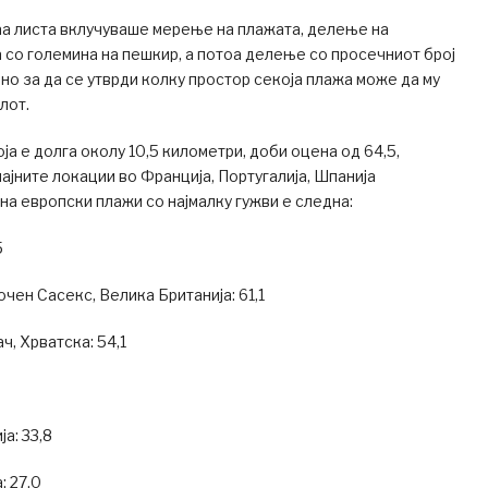
аа листа вклучуваше мерење на плажата, делење на
 со големина на пешкир, а потоа делење со просечниот број
но за да се утврди колку простор секоја плажа може да му
лот.
ја е долга околу 10,5 километри, доби оцена од 64,5,
чајните локации во Франција, Португалија, Шпанија
на европски плажи со најмалку гужви е следна:
5
чен Сасекс, Велика Британија: 61,1
ч, Хрватска: 54,1
а: 33,8
: 27.0