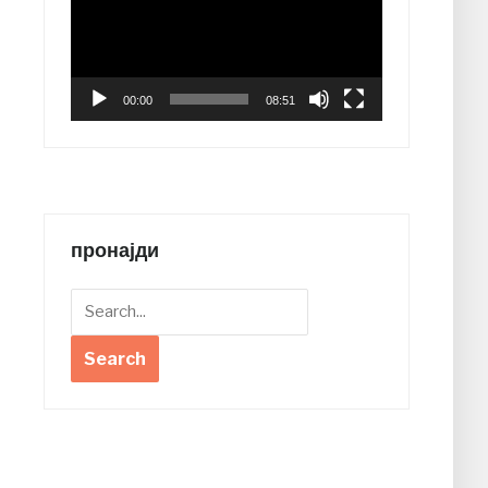
00:00
08:51
пронајди