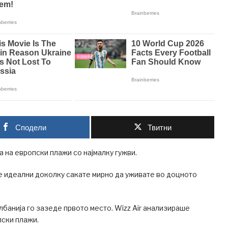
Сподели
Твитни
та на европски плажи со најмалку гужви.
е идеални доколку сакате мирно да уживате во доцното
лбанија го зазеде првото место. Wizz Air анализираше
пски плажи.