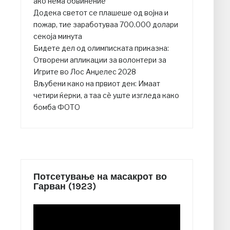
ако нема обвинение
Додека светот се плашеше од војна и
пожар, тие заработуваа 700.000 долари
секоја минута
Бидете дел од олимписката приказна:
Отворени апликации за волонтери за
Игрите во Лос Анџелес 2028
Вљубени како на првиот ден: Имаат
четири ќерки, а таа сè уште изгледа како
бомба ФОТО
Потсетување на масакрот во
Гарван (1923)
Video
Player