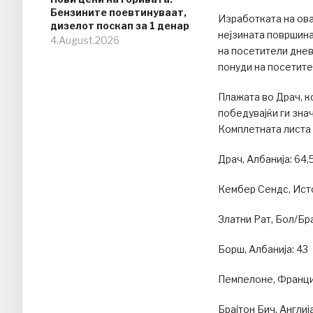
Бензините поевтинуваат,
Изработката на ов
дизелот поскап за 1 денар
нејзината површина
4.August.2026
на посетители днев
понуди на посетите
Плажата во Драч, ко
победувајќи ги зна
Комплетната листа 
Драч, Албанија: 64,
Кембер Сендс, Исто
Златни Рат, Бол/Бра
Борш, Албанија: 43
Пемпелоне, Франциј
Брајтон Бич, Англија