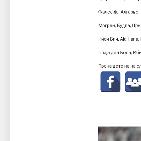
Фалесија, Алгарве, 
Могрен, Будва, Црн
Ниси Бич, Аја Напа, 
Плаја ден Боса, Иби
Пронајдете не на с