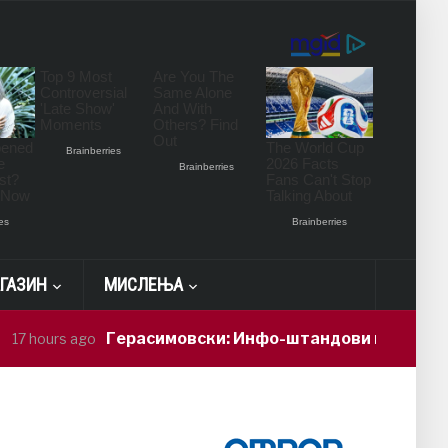
ГАЗИН
МИСЛЕЊА
Герасимовски: Инфо-штандови и здравствени про
 ago