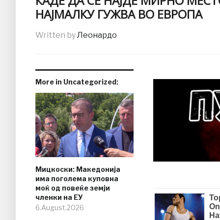
КАДЕ ДА СЕ НАЈДЕ МИРНО МЕСТ
НАЈМАЛКУ ГУЖВА ВО ЕВРОПА
Written by
Леонардо
More in Uncategorized:
Мицкоски: Македонија
има поголема куповна
моќ од повеќе земји
членки на ЕУ
6.August.2026