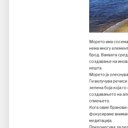
Морето има сосема 
нема многу елемент
брод. Ваквата сред
создавање на инова
нешта.
Морето ја олеснува
Ги вклучува речиси
зелена боја која го
создавањето на алф
спиењето.
Кога овие бранови 
фокусираме внимани
медитација.
Придонесува за рел