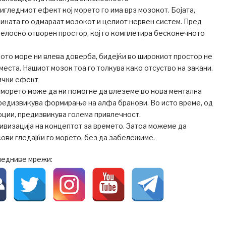
игледниот ефект кој морето го има врз мозокот. Бојата,
ната го одмараат мозокот и целиот нервен систем. Пред
елосно отворен простор, кој го комплетира бесконечното
ото море ни влева доверба, бидејќи во широкиот простор не
места. Нашиот мозок тоа го толкува како отсуство на закани.
ички ефект
морето може да ни помогне да влеземе во нова ментална
предизвикува формирање на алфа бранови. Во исто време, од
оции, предизвикува голема привлечност.
ивизација на концептот за времето. Затоа можеме да
ови гледајќи го морето, без да забележиме.
ледниве мрежи: