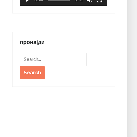
00:00
08:51
пронајди