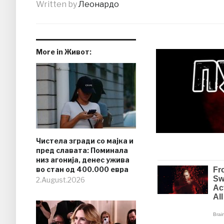
Written by
Леонардо
More in Живот:
Чистела згради со мајка и
пред славата: Поминала
низ агонија, денес ужива
во стан од 400.000 евра
2.August.2026