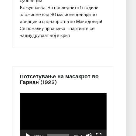
субвенции
Кожувчанка: Во последните 5 години
вложивме над 90 милиони денари во
донации и спонзорства во Македонија!
Се помалку првачиња – партиите се
надмудруваат кој е крив
Потсетување на масакрот во
Гарван (1923)
Video
Player