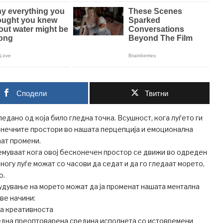
Сподели
Твитни
едано од која било гледна точка. Всушност, кога луѓето ги
нечните простори во нашата перцепција и емоционална
аат промени.
емуваат кога овој бесконечен простор се движи во одреден
ногу луѓе можат со часови да седат и да го гледаат морето,
о.
удување на морето можат да ја променат нашата ментална
ве начини:
ва креативноста
една преоптоварена средина исполнета со истовремени