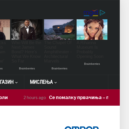
ГАЗИН
МИСЛЕЊА
Се помалку првачиња – партиите се надму
2 hours ago