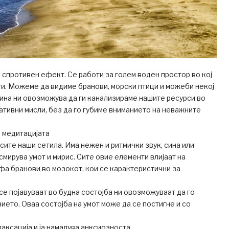
спротивен ефект. Се работи за голем воден простор во кој
и. Можеме да видиме бранови, морски птици и можеби некој
ина ни овозможува да ги канализираме нашите ресурси во
тивни мисли, без да го губиме вниманието на неважните
 медитацијата
 сите наши сетила. Има нежен и ритмички звук, сина или
 смирува умот и мирис. Сите овие елементи влијаат на
а бранови во мозокот, кои се карактеристични за
се појавуваат во будна состојба ни овозможуваат да го
ето. Оваа состојба на умот може да се постигне и со
аксација и ја намалува анксиозноста