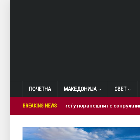
ПОЧЕТНА
МАКЕДОНИЈА
СВЕТ
Нова драма меѓу поранешните сопружници: Бред П
BREAKING NEWS