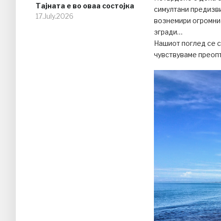
Тајната е во оваа состојка
симултани предизвик
17.July.2026
вознемири огромнио
згради…
Нашиот поглед се с
чувствуваме преоп