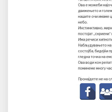
Ова е можеби најоч
движењето и големи
нашите очи имаме ц
небо.
Инстинктивно, мирн
постојат „скриени“ 
Има речиси хипнот
Набљудувањето на 
состојба, бидејќи 
гледна точка на ем
Ова води кон релат
поминеме многу час
Пронајдете не на с