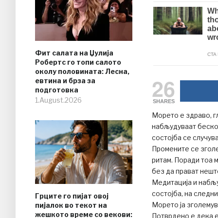
Фит салата на Џулија
Робертс го топи салото
околу половината: Лесна,
26
евтина и брза за
подготовка
1.August.2026
SHARES
Морето е здраво, гл
набљудуваат беско
состојба се случув
Промените се згол
ритам. Поради тоа м
без да прават нешт
Медитација и набљ
состојба, на следни
Грците го пијат овој
Морето ја зголему
пијалок во текот на
жешкото време со векови:
Потврдено е дека 