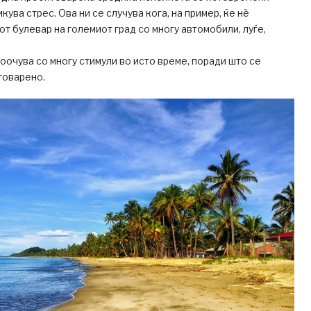
ува стрес. Ова ни се случува кога, на пример, ќе нѐ
т булевар на големиот град со многу автомобили, луѓе,
оочува со многу стимули во исто време, поради што се
товарено.