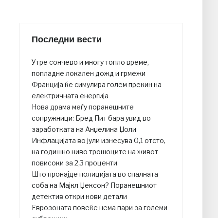
Последни вести
Утре сончево и многу топло време,
попладне локален дожд и грмежи
Франција ќе симулира голем прекин на
електричната енергија
Нова драма меѓу поранешните
сопружници: Бред Пит бара увид во
заработката на Анџелина Џоли
Инфлацијата во јули изнесува 0,1 отсто,
на годишно ниво трошоците на живот
повисоки за 2,3 проценти
Што пронајде полицијата во спалната
соба на Мајкл Џексон? Поранешниот
детектив откри нови детали
Еврозоната повеќе нема пари за големи