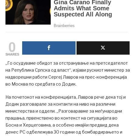
0
SHARES
„Го осудуваме обидот за отстранување на претседателот
на Република Српска од власт“, ​​изјави рускиот министер за
надворешни работи Сергеј Лавров на прес-конференција
во Москва по средбата со Додик.
На почетокот на конференцијата, Лавров рече дека тој и
Додик разговарале за контакти на ниво на различни
министерства и оддели. „Разговаравме за меѓународни
прашања, првенствено во контекст на ситуацијата во
Босна и Херцеговина, а особено имајќи предвид дека
денес РС одбележува 30 години од бомбардирањето и