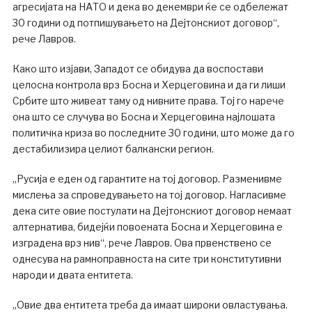
агресијата на НАТО и дека во декември ќе се одбележат
30 години од потпишувањето на Дејтонскиот договор“,
рече Лавров.
Како што изјави, Западот се обидува да воспостави
целосна контрола врз Босна и Херцеговина и да ги лиши
Србите што живеат таму од нивните права. Тој го нарече
она што се случува во Босна и Херцеговина најлошата
политичка криза во последните 30 години, што може да го
дестабилизира целиот балкански регион.
„Русија е еден од гарантите на тој договор. Разменивме
мислења за спроведувањето на тој договор. Нагласивме
дека сите овие постулати на Дејтонскиот договор немаат
алтернатива, бидејќи повоената Босна и Херцеговина е
изградена врз нив“, рече Лавров. Ова првенствено се
однесува на рамноправноста на сите три конститутивни
народи и двата ентитета.
„Овие два ентитета треба да имаат широки овластувања.