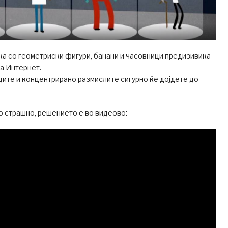
а со геометриски фигури, банани и часовници предизивика
а Интернет.
дите и концентрирано размислите сигурно ќе дојдете до
о страшно, решението е во видеово: