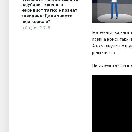
најубавите жени, а
нејзиниот татко е познат
заводник: Дали знаете
чија ќерка е?
5.August.2026
Математичка загатк
лавина коментари н
Ако малку се потру
решението.
Не успеавте? Ништ