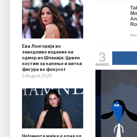
Ева Лонгорија во
3
заводливо издание на
одмор во Шпанија: Црвен
костим за капење и витка
SHARES
фигура во фокусот
5.August.2026
Нејзината мајка е една од