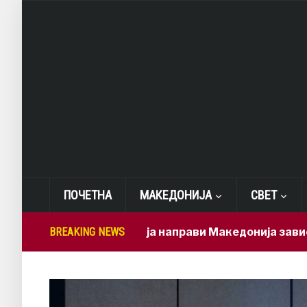
ПОЧЕТНА
МАКЕДОНИЈА
СВЕТ
Мицкоски ја направи Македонија зависна од брз
BREAKING NEWS