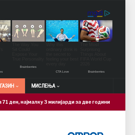
ГАЗИН
МИСЛЕЊА
ајмалку 3 милијарди за две години
Н
13 hours ago