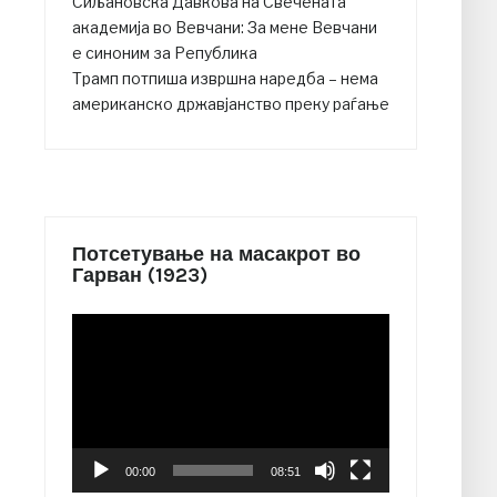
Сиљановска Давкова на Свечената
академија во Вевчани: За мене Вевчани
е синоним за Република
Трамп потпиша извршна наредба – нема
американско државјанство преку раѓање
Потсетување на масакрот во
Гарван (1923)
Video
Player
00:00
08:51