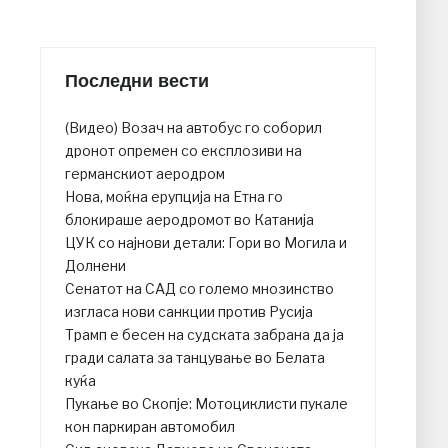
Последни вести
(Видео) Возач на автобус го соборил
дронот опремен со експлозиви на
германскиот аеродром
Нова, моќна ерупција на Етна го
блокираше аеродромот во Катанија
ЦУК со најнови детали: Гори во Могила и
Долнени
Сенатот на САД со големо мнозинство
изгласа нови санкции против Русија
Трамп е бесен на судската забрана да ја
гради салата за танцување во Белата
куќа
Пукање во Скопје: Мотоциклисти пукале
кон паркиран автомобил