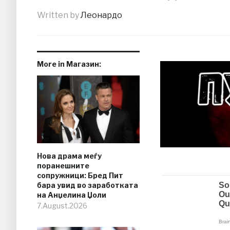
Written by
Леонардо
More in Магазин:
Нова драма меѓу
поранешните
сопружници: Бред Пит
бара увид во заработката
на Анџелина Џоли
7.August.2026