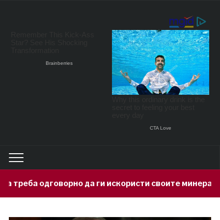
 да ги искористи своите минерални богатства