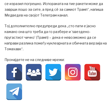
се изразил погрешно. Испораката на тие ракети може да
заврши лошо за сите, а пред сè за самиот Трамп“, напиша
Медведев на својот Телеграм канал.
Тој дополнително предупреди дека „сто пати е јасно
кажано она што треба да го разбере и ‘ѕвездено-
пругастиот чичко’ (Трамп) – дека е невозможно да се
направи разлика помеѓу нуклеарната и обичната верзија на
Томахавк“.
Пронајдете не на следниве мрежи: