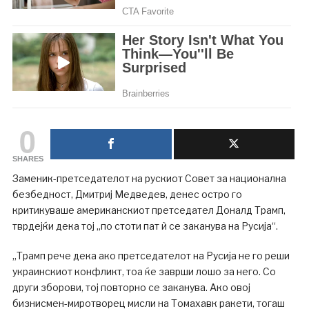
0
SHARES
Заменик-претседателот на рускиот Совет за национална
безбедност, Дмитриј Медведев, денес остро го
критикуваше американскиот претседател Доналд Трамп,
тврдејќи дека тој „по стоти пат ѝ се заканува на Русија“.
„Трамп рече дека ако претседателот на Русија не го реши
украинскиот конфликт, тоа ќе заврши лошо за него. Со
други зборови, тој повторно се заканува. Ако овој
бизнисмен-миротворец мисли на Томахавк ракети, тогаш