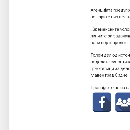
Агенцијата предупр
пожарите низ целат
„Временските услов
линиите за задржув
вели портпаролот.
Голем дел од источ
неделата синоптич
грмотевици за дело
главен град Сиднеј.
Пронајдете не на с