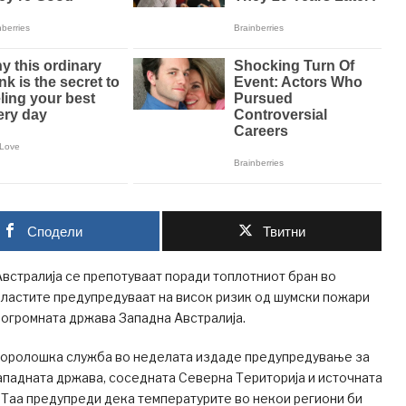
Сподели
Твитни
встралија се препотуваат поради топлотниот бран во
властите предупредуваат на висок ризик од шумски пожари
 огромната држава Западна Австралија.
оролошка служба во неделата издаде предупредување за
ападната држава, соседната Северна Територија и источната
Таа предупреди дека температурите во некои региони би