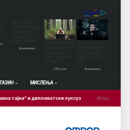
ГАЗИН
МИСЛЕЊА
а“ и дипломатски луксуз
Ер трактор
10 hours ago