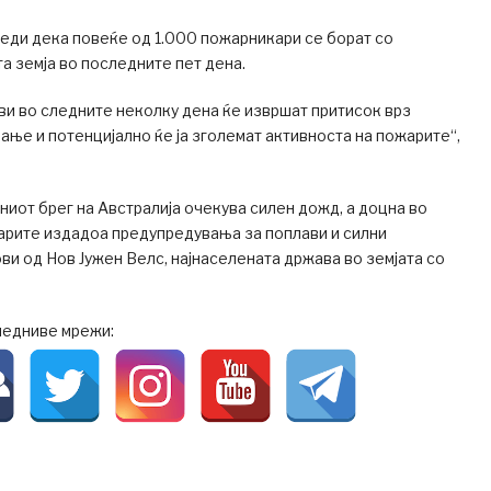
еди дека повеќе од 1.000 пожарникари се борат со
а земја во последните пет дена.
и во следните неколку дена ќе извршат притисок врз
ање и потенцијално ќе ја зголемат активноста на пожарите“,
ниот брег на Австралија очекува силен дожд, а доцна во
арите издадоа предупредувања за поплави и силни
ви од Нов Јужен Велс, најнаселената држава во земјата со
ледниве мрежи: