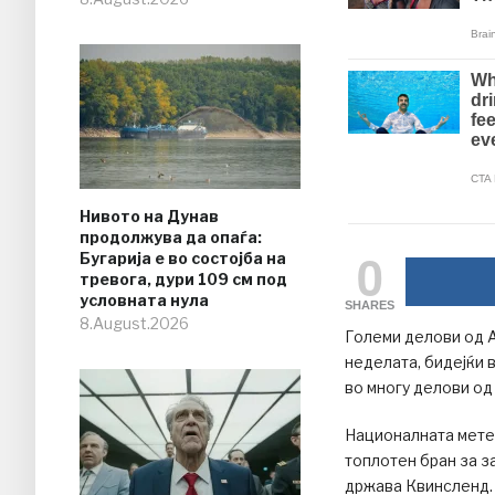
Нивото на Дунав
продолжува да опаѓа:
0
Бугарија е во состојба на
тревога, дури 109 см под
условната нула
SHARES
8.August.2026
Големи делови од А
неделата, бидејќи 
во многу делови од
Националната мете
топлотен бран за з
држава Квинсленд. 