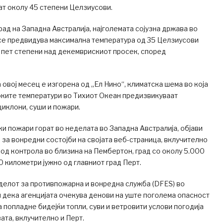
ат околу 45 степени Целзиусови.
рад на Западна Австралија, најголемата сојузна држава во
 се предвидува максимална температура од 35 Целзиусови
 пет степени над декемврискиот просек, според
 овој месец е изгорена од „Ел Нино“, климатска шема во која
ките температури во Тихиот Океан предизвикуваат
циклони, суши и пожари.
и пожари горат во неделата во Западна Австралија, објави
 за вонредни состојби на својата веб-страница, вклучително
 под контрола во близина на Пембертон, град со околу 5.000
0 километри јужно од главниот град Перт.
делот за противпожарна и вонредна служба (DFES) во
дека агенцијата очекува денови на уште поголема опасност
 попладне бидејќи топли, суви и ветровити услови погодија
ата, вклучително и Перт.