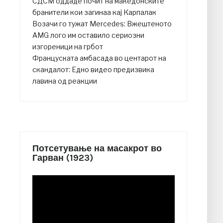
СДСМ оддаде почит на македонските
бранители кои загинаа кај Карпалак
Возачи го тужат Mercedes: Вжештеното
AMG лого им оставило сериозни
изгореници на грбот
Француската амбасада во центарот на
скандалот: Едно видео предизвика
лавина од реакции
Потсетување на масакрот во
Гарван (1923)
Video
Player