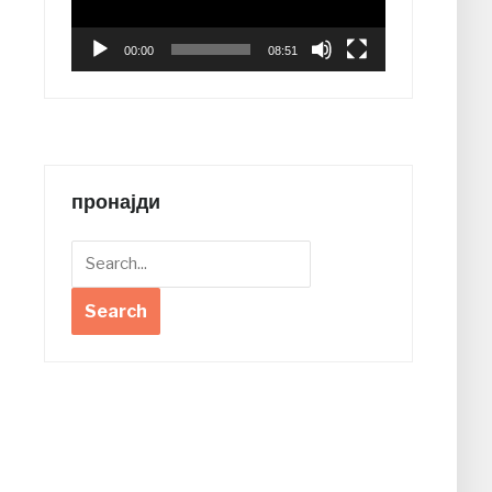
00:00
08:51
пронајди