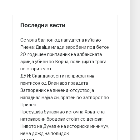
Последни вести
Се урна балкон од напуштена куќа во
Риека: Двајца млади заробени под бетон
20-годишен припадник на албанската
армија убиен во Корча, полицијата трага
по сторителот
ДУИ: Скандалозен и неприфатлив
притисок од Влен врз правдата
Затвореник на викенд-отсуство ја
нападнал мајка си, вратен во затворот во
Прилеп
Пресушија бунари во источна Хрватска,
натоварени бродови стојат со денови:
Нивото на Дунав е на историски минимум,
нема дожд на повидок