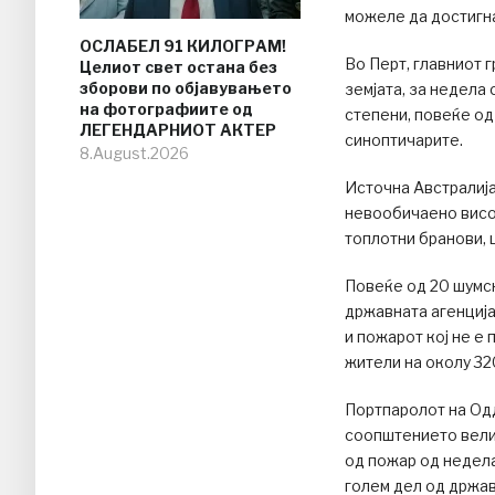
можеле да достигн
ОСЛАБЕЛ 91 КИЛОГРАМ!
Во Перт, главниот г
Целиот свет остана без
зборови по објавувањето
земјата, за недела
на фотографиите од
степени, повеќе од
ЛЕГЕНДАРНИОТ АКТЕР
синоптичарите.
8.August.2026
Источна Австралија
невообичаено висо
топлотни бранови, 
Повеќе од 20 шумск
државната агенција
и пожарот кој не е
жители на околу 32
Портпаролот на Од
соопштението вели 
од пожар од недела
голем дел од држав