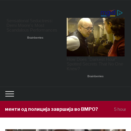
ја завршија во ВМРО?
Под покровите
5 hours ago