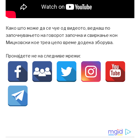
Како што може да се чуе од видеото, веднаш по
започнувањето на говорот започна и свиркање кон
Мицковски кое треа цело време додека зборува.
Пронајдете не на следниве мрежи: