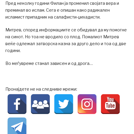
Пред неколку години Филан ја променил својата вера и
преминал во ислам. Сега е опишан како радикален
исламист припадник на салафисти-џихадисти.
Митрев, според информациите се обидувал да му помогне
на синот. Но тоа не вродило со плод. Помалиот Митрев
веќе одлежал затворска казна за друго дело и тоа од две
години.
Во меѓувреме станал зависен и од дрога…
Пронајдете не на следниве мрежи: