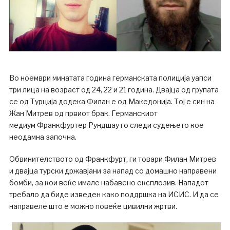
Во ноември минатата година германската полиција уапси
три лица на возраст од 24, 22 и 21 година. Двајца од групата
се од Турција додека Филан е од Македонија. Тој е син на
Жан Митрев од првиот брак. Германскиот
медиум Франкфуртер Рундшау го следи судењето кое
неодамна започна.
Обвинителството од Франкфурт, ги товари Филан Митрев
и двајца турски државјани за напад со домашно направени
бомби, за кои веќе имале набавено експлозив. Нападот
требало да биде изведен како поддршка на ИСИС. И да се
направеле што е можно повеќе цивилни жртви.