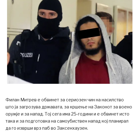
Филан Митрев е обвинет за сериозен чин на насилство
што ја загрозува државата, за кршење на Законот за воено
оружје и за напад. Тој сега има 25-години и е обвинет исто
така и за подготовка на самоубиствен напад кој планирал
да го изврши врз паб во Заксенхаузен.