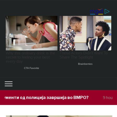
ја завршија во ВМРО?
Под покровител
9 hours ago