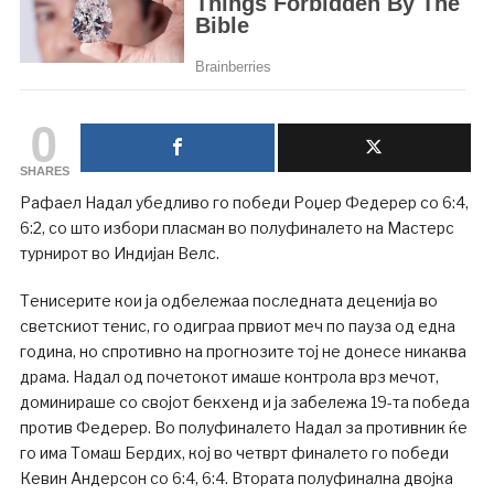
0
SHARES
Рафаел Надал убедливо го победи Роџер Федерер со 6:4,
6:2, со што избори пласман во полуфиналето на Мастерс
турнирот во Индијан Велс.
Тенисерите кои ја одбележаа последната деценија во
светскиот тенис, го одиграа првиот меч по пауза од една
година, но спротивно на прогнозите тој не донесе никаква
драма. Надал од почетокот имаше контрола врз мечот,
доминираше со својот бекхенд и ја забележа 19-та победа
против Федерер. Во полуфиналето Надал за противник ќе
го има Томаш Бердих, кој во четврт финалето го победи
Кевин Андерсон со 6:4, 6:4. Втората полуфинална двојка