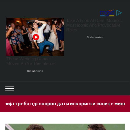
рно да ги искористи своите минерални богатства