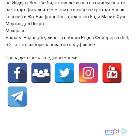
во Индијан Велс ќе биде комплетирана со одигрувањето
на четврт финалните мечеви во кои ќе се сретнат Новак
Ѓоковиќ и Жо-Вилфред Цонга, односно Енди Мари и Хуан
Мартин дел Потро.
Макфакс
Рафаел Надал убедливо го победи Роџер Федерер со 6:4,
6:2, со што избори пласман во полуфинале
Пронајдете не на следниве мрежи: