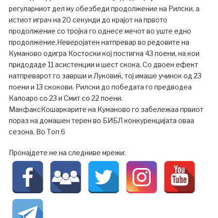
регуларниот дел му обезбеди продолжение на Рилски, а
истиот играч на 20 секунди до крајот на првото
продолжение со тројка го однесе мечот во уште едно
продолжение.Неверојатен натпревар во редовите на
Куманово одигра Костоски кој постигна 43 поени, на кои
придодаде 11 асистенции и шест скока. Со двоен ефект
натпреварот го заврши и Луковиќ, тој имаше учинок од 23
поени и 13 скокови. Рилски до победата го предводеа
Калоаро со 23 и Смит со 22 поени.
МакфаксКошаркарите на Куманово го забележаа првиот
пораз на домашен терен во БИБЛ конкуренцијата оваа
сезона. Во Топ 6
Пронајдете не на следниве мрежи: