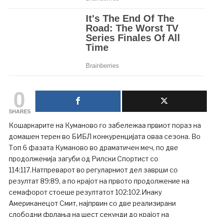
0
SHARES
Кошаркарите на Куманово го забележаа првиот пораз на
домашен терен во БИБЛ конкуренцијата оваа сезона. Во
Топ 6 фазата Куманово во драматичен меч, по две
продолженија загуби од Рилски Спортист со
114:117.Натпреварот во регуларниот дел заврши со
резултат 89:89, а по крајот на првото продолжение на
семафорот стоеше резултатот 102:102.Инаку
Американецот Смит, најпрвин со две реализирани
слободни фрлања на шест секунди до крајот на