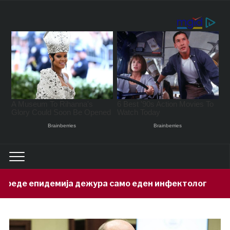
 дежура само еден инфектолог
Приве
12 hours ago