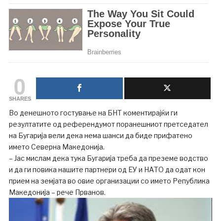
0
SHARES
Во денешното гостување на БНТ коментирајќи ги
резултатите од референдумот поранешниот претседател
на Бугарија вели дека нема шанси да биде прифатено
името Северна Македонија.
– Јас мислам дека тука Бугарија треба да преземе водство
и да ги повика нашите партнери од ЕУ и НАТО да одат кон
прием на земјата во овие организации со името Република
Македонија – рече Прванов.