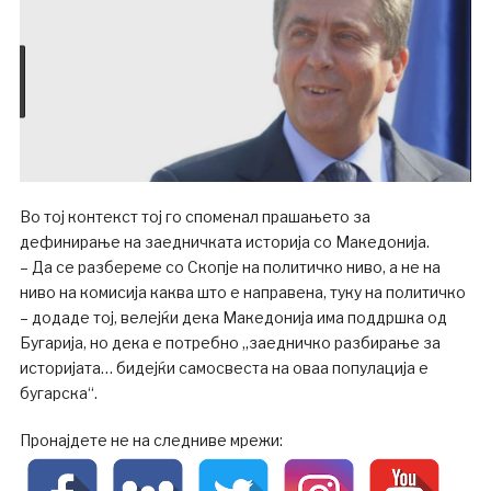
Во тој контекст тој го споменал прашањето за
дефинирање на заедничката историја со Македонија.
– Да се ​​разбереме со Скопје на политичко ниво, а не на
ниво на комисија каква што е направена, туку на политичко
– додаде тој, велејќи дека Македонија има поддршка од
Бугарија, но дека е потребно „заедничко разбирање за
историјата… бидејќи самосвеста на оваа популација е
бугарска“.
Пронајдете не на следниве мрежи: