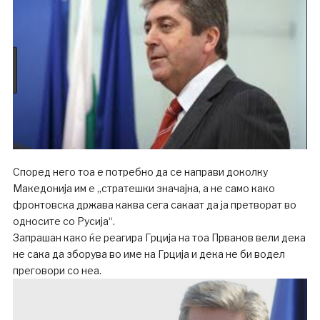
Според него тоа е потребно да се направи доколку
Македонија им е „стратешки значајна, а не само како
фронтовска држава каква сега сакаат да ја претворат во
односите со Русија“.
Запрашан како ќе реагира Грција на тоа Прванов вели дека
не сака да зборува во име на Грција и дека не би водел
преговори со неа.