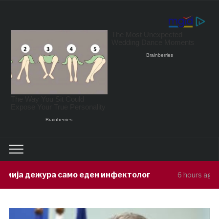
мо еден инфектолог
Приведен возачо
6 hours ago