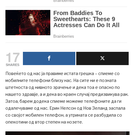
17
SHARES
Повеќето од нас ја правиме истата грешка – спиеме со
мобилните телефони близу нас. На сите ни е позната
штетноста од нивното зрачење и дека тоа е опасно по
нашето здравје, а и дека во краен случај предизвикува рак.
Затоа, барем додека спиеме можеме телефоните да ги
одалечуваме од нас. Ерин Нелсон од Нов Зеланд заспала
со својот мобилен телефон, а утрината се разбудила со
опекотини од втор степен на нозете.