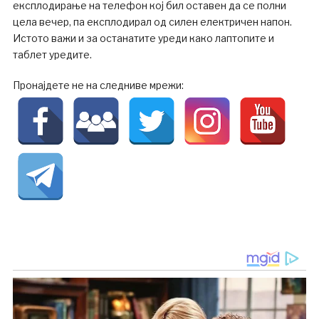
експлодирање на телефон кој бил оставен да се полни
цела вечер, па експлодирал од силен електричен напон.
Истото важи и за останатите уреди како лаптопите и
таблет уредите.
Пронајдете не на следниве мрежи: