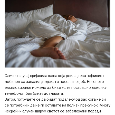
Сличен случај пријавила жена која рекла дека нејзиниот
мобилен се запалил додека го носела во џеб. Неговото
експлодирање можело да биде уште пострашно доколку
телефонот бил близу до главата.
Затоа, потрудете се да бидат подалеку од вас кога не ви
се потребни и да не ги оставате на полнач преку ноќ. Многу
несреќни случаи ширум светот се забележани поради