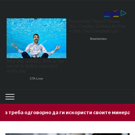
орно да ги искористи своите минерални богатства