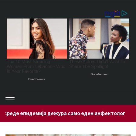
ја дежура само еден инфектолог
Пр
13 hours ago