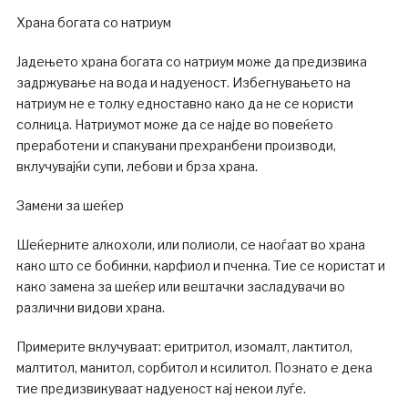
Храна богата со натриум
Јадењето храна богата со натриум може да предизвика
задржување на вода и надуеност. Избегнувањето на
натриум не е толку едноставно како да не се користи
солница. Натриумот може да се најде во повеќето
преработени и спакувани прехранбени производи,
вклучувајќи супи, лебови и брза храна.
Замени за шеќер
Шеќерните алкохоли, или полиоли, се наоѓаат во храна
како што се бобинки, карфиол и пченка. Тие се користат и
како замена за шеќер или вештачки засладувачи во
различни видови храна.
Примерите вклучуваат: еритритол, изомалт, лактитол,
малтитол, манитол, сорбитол и ксилитол. Познато е дека
тие предизвикуваат надуеност кај некои луѓе.