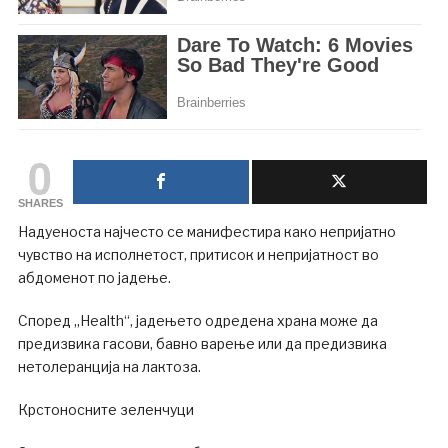
0
SHARES
Надуеноста најчесто се манифестира како непријатно
чувство на исполнетост, притисок и непријатност во
абдоменот по јадење.
Според „Health“, јадењето одредена храна може да
предизвика гасови, бавно варење или да предизвика
нетолеранција на лактоза.
Крстоносните зеленчуци