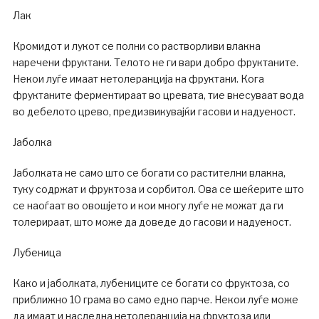
Лак
Кромидот и лукот се полни со растворливи влакна
наречени фруктани. Телото не ги вари добро фруктаните.
Некои луѓе имаат нетолеранција на фруктани. Кога
фруктаните ферментираат во цревата, тие внесуваат вода
во дебелото црево, предизвикувајќи гасови и надуеност.
Јаболка
Јаболката не само што се богати со растителни влакна,
туку содржат и фруктоза и сорбитол. Ова се шеќерите што
се наоѓаат во овошјето и кои многу луѓе не можат да ги
толерираат, што може да доведе до гасови и надуеност.
Лубеница
Како и јаболката, лубениците се богати со фруктоза, со
приближно 10 грама во само едно парче. Некои луѓе може
да имаат и наследна нетолеранција на фруктоза или