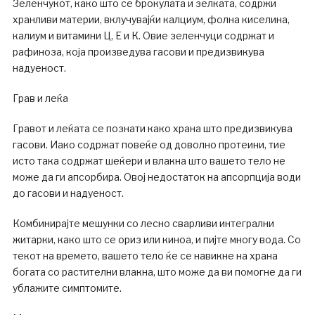
Зеленчукот, како што се брокулата и зелката, содржи
хранливи материи, вклучувајќи калциум, фолна киселина,
калиум и витамини Ц, Е и К. Овие зеленчуци содржат и
рафиноза, која произведува гасови и предизвикува
надуеност.
Грав и леќа
Гравот и леќата се познати како храна што предизвикува
гасови. Иако содржат повеќе од доволно протеини, тие
исто така содржат шеќери и влакна што вашето тело не
може да ги апсорбира. Овој недостаток на апсорпција води
до гасови и надуеност.
Комбинирајте мешунки со лесно сварливи интегрални
житарки, како што се ориз или киноа, и пијте многу вода. Со
текот на времето, вашето тело ќе се навикне на храна
богата со растителни влакна, што може да ви помогне да ги
ублажите симптомите.