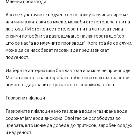
Млечни производи
Ако се чувствувате подуено по неколку парчиња сирење
или чинија житарки со млеко, можеби сте нетолерантни на
лактоза. Луѓето кои се нетолерантни на лактоза немаат
ензими потребни за разградување на лактозата (шеќер
што се наоѓа во млечните производи). Кога тоа ќе се случи,
може да се насоберат гасови и да предизвикаат
подуеност.
Изберете алтернативи без лактоза или млечни производи.
Можете исто така да пробате таблети со лактаза за да ви
помогнат да ја варите храната што содржи лактоза.
Газирани пијалоци
Газираните пијалоци како газирана вода и газирана вода
содржат јаглерод диоксид. Овој гас се ослободува во
цревата, што може да доведе до притисок, заробен воздух
и надуеност.