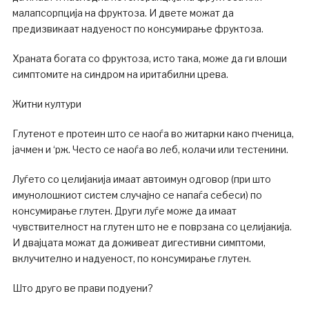
малапсорпција на фруктоза. И двете можат да
предизвикаат надуеност по консумирање фруктоза.
Храната богата со фруктоза, исто така, може да ги влоши
симптомите на синдром на иритабилни црева.
Житни култури
Глутенот е протеин што се наоѓа во житарки како пченица,
јачмен и ‘рж. Често се наоѓа во леб, колачи или тестенини.
Луѓето со целијакија имаат автоимун одговор (при што
имунолошкиот систем случајно се напаѓа себеси) по
консумирање глутен. Други луѓе може да имаат
чувствителност на глутен што не е поврзана со целијакија.
И двајцата можат да доживеат дигестивни симптоми,
вклучително и надуеност, по консумирање глутен.
Што друго ве прави подуени?