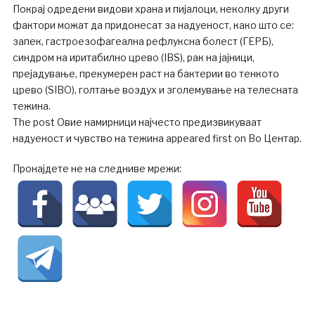
Покрај одредени видови храна и пијалоци, неколку други
фактори можат да придонесат за надуеност, како што се:
запек, гастроезофагеална рефлуксна болест (ГЕРБ),
синдром на иритабилно црево (IBS), рак на јајници,
прејадување, прекумерен раст на бактерии во тенкото
црево (SIBO), голтање воздух и зголемување на телесната
тежина.
The post Овие намирници најчесто предизвикуваат
надуеност и чувство на тежина appeared first on Во Центар.
Пронајдете не на следниве мрежи: