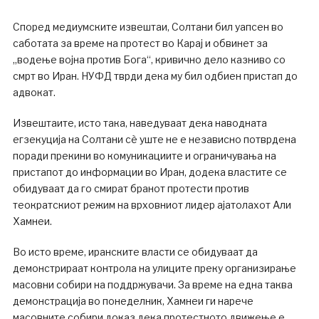
Според медиумските извештаи, Солтани бил уапсен во
саботата за време на протест во Карај и обвинет за
„водење војна против Бога“, кривично дело казниво со
смрт во Иран. НУФД тврди дека му бил одбиен пристап до
адвокат.
Извештаите, исто така, наведуваат дека наводната
егзекуција на Солтани сè уште не е независно потврдена
поради прекини во комуникациите и ограничувања на
пристапот до информации во Иран, додека властите се
обидуваат да го смират бранот протести против
теократскиот режим на врховниот лидер ајатолахот Али
Хамнеи.
Во исто време, иранските власти се обидуваат да
демонстрираат контрола на улиците преку организирање
масовни собири на поддржувачи. За време на една таква
демонстрација во понеделник, Хамнеи ги нарече
масовните собири доказ дека протестното движење е