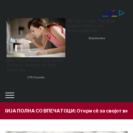
АТОЦИ: Откри сè за својот внук Илијан и призна шт