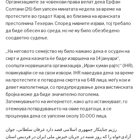
Организациите за човекови права велат дека Ерфан
Солтани (26) бил уапсен минатата недела за време на
протестите во градот Карај, во близина на иранската
престолнина Техеран. Според нивните изјави, тој требало
да биде обесен во среда, но не му било обезбедено
соодветно судење.
„На неговото семејство му било кажано дека е осуден на
смрт и дека казната ќе биде извршена на 14 јануари“,
соопшти норвешката организација „Иран хуман рајтс“ (IHR),
повикувајќи се на свои извори. IHR наведува дека за време
на протестите е потврдена смртта на 648 лица, меѓу кои и
девет малолетници, со предупредување дека вистинската
бројка може да биде значително поголема.
Затемнувањето на интернетот, како што истакнуваат, го
отежнува потврдувањето на овие податоци, а се
проценува дека се уапсени околу 10.000 лица.
رژیم جنایتکار جمهوری اسلامی قصد دارد عرفان سلطانی، جوان
آزادی‌خواه را که روز شنبه در جریان خیزش ملی ایران در فردیس استان