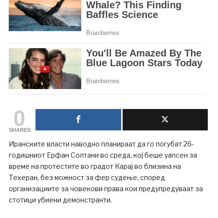
0
SHARES
Иранските власти наводно планираат да го погубат 26-
годишниот Ерфан Солтани во среда, кој беше уапсен за
време на протестите во градот Карај во близина на
Техеран, без можност за фер судење, според
организациите за човекови права кои предупредуваат за
стотици убиени демонстранти.