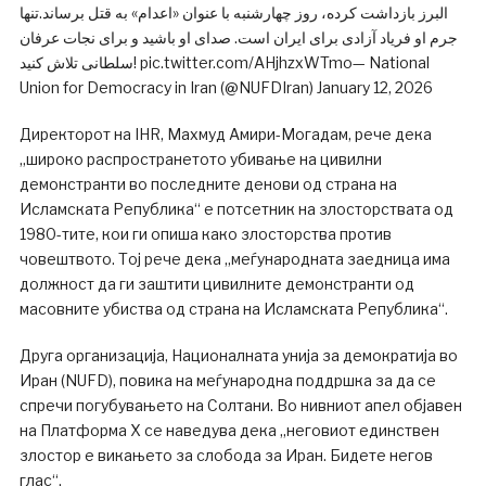
البرز بازداشت کرده، روز چهارشنبه با عنوان «اعدام» به قتل برساند.تنها
جرم او فریاد آزادی برای ایران است. صدای او باشید و برای نجات عرفان
سلطانی تلاش کنید! pic.twitter.com/AHjhzxWTmo— National
Union for Democracy in Iran (@NUFDIran) January 12, 2026
Директорот на IHR, Махмуд Амири-Могадам, рече дека
„широко распространетото убивање на цивилни
демонстранти во последните денови од страна на
Исламската Република“ е потсетник на злосторствата од
1980-тите, кои ги опиша како злосторства против
човештвото. Тој рече дека „меѓународната заедница има
должност да ги заштити цивилните демонстранти од
масовните убиства од страна на Исламската Република“.
Друга организација, Националната унија за демократија во
Иран (NUFD), повика на меѓународна поддршка за да се
спречи погубувањето на Солтани. Во нивниот апел објавен
на Платформа X се наведува дека „неговиот единствен
злостор е викањето за слобода за Иран. Бидете негов
глас“.