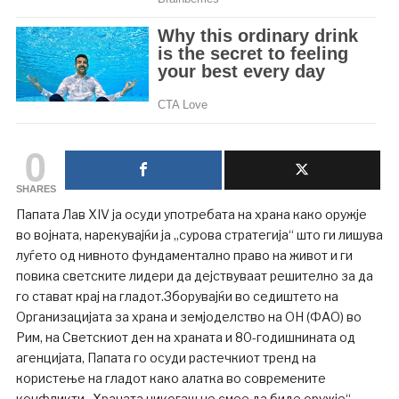
0
SHARES
Папата Лав XIV ја осуди употребата на храна како оружје
во војната, нарекувајќи ја „сурова стратегија“ што ги лишува
луѓето од нивното фундаментално право на живот и ги
повика светските лидери да дејствуваат решително за да
го стават крај на гладот.Зборувајќи во седиштето на
Организацијата за храна и земјоделство на ОН (ФАО) во
Рим, на Светскиот ден на храната и 80-годишнината од
агенцијата, Папата го осуди растечкиот тренд на
користење на гладот ​​како алатка во современите
конфликти.„Храната никогаш не смее да биде оружје“,