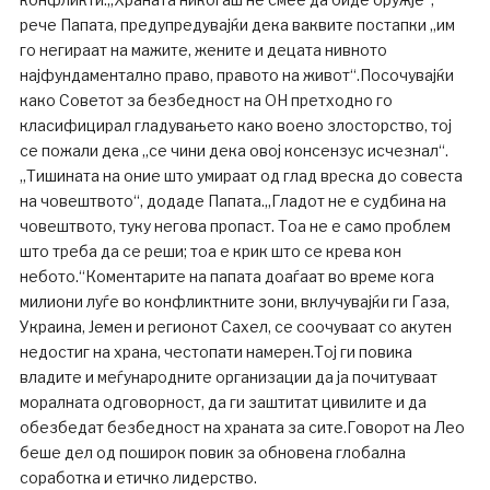
рече Папата, предупредувајќи дека ваквите постапки „им
го негираат на мажите, жените и децата нивното
најфундаментално право, правото на живот“.Посочувајќи
како Советот за безбедност на ОН претходно го
класифицирал гладувањето како воено злосторство, тој
се пожали дека „се чини дека овој консензус исчезнал“.
„Тишината на оние што умираат од глад вреска до совеста
на човештвото“, додаде Папата.„Гладот ​​не е судбина на
човештвото, туку негова пропаст. Тоа не е само проблем
што треба да се реши; тоа е крик што се крева кон
небото.“Коментарите на папата доаѓаат во време кога
милиони луѓе во конфликтните зони, вклучувајќи ги Газа,
Украина, Јемен и регионот Сахел, се соочуваат со акутен
недостиг на храна, честопати намерен.Тој ги повика
владите и меѓународните организации да ја почитуваат
моралната одговорност, да ги заштитат цивилите и да
обезбедат безбедност на храната за сите.Говорот на Лео
беше дел од поширок повик за обновена глобална
соработка и етичко лидерство.