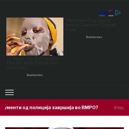
ија завршија во ВМРО?
Под покровите
6 hours ago