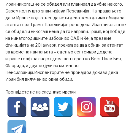
Иран никогаш не се обидел или планирал да убие некого.
Барем колку што знам, изјави Пезешкијан.На прашањето
дали Иран е подготвен да вети дека нема да има обиди за
атентат врз Трамп, Пазешкијан рече дека Иран никогаш не
се обидел и никогаш нема да го направи.Трамп, кој победи
на минатогодишните избори во САД и ќе ја преземе
функцијата на 20 јануари, преживеа два обиди за атентат
за време на кампањата – еден во септември додека
играше голф на својот домашен терен во Вест Палм Бич,
Флорида, и друг во јули на митинг во
Пенсилванија.Инспекторите не пронајдоа докази дека
Иран бил вклучен во овие обиди.
Пронајдете не на следниве мрежи: