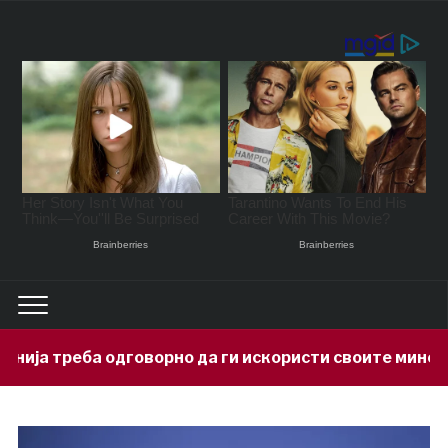
орно да ги искористи своите минерални богатства