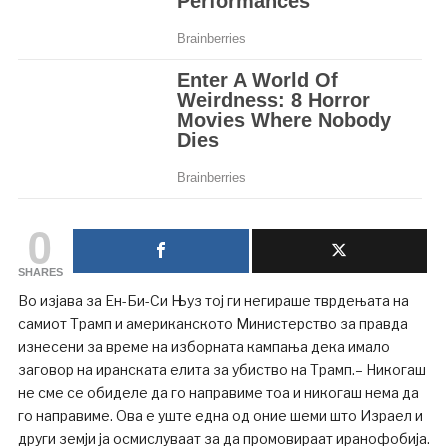
0
SHARES
Во изјава за Ен-Би-Си Њуз тој ги негираше тврдењата на
самиот Трамп и американското Министерство за правда
изнесени за време на изборната кампања дека имало
заговор на иранската елита за убиство на Трамп.– Никогаш
не сме се обиделе да го направиме тоа и никогаш нема да
го направиме. Ова е уште една од оние шеми што Израел и
други земји ја осмислуваат за да промовираат иранофобија.