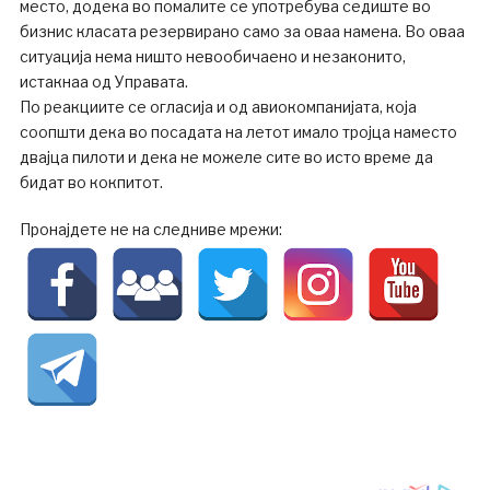
место, додека во помалите се употребува седиште во
бизнис класата резервирано само за оваа намена. Во оваа
ситуација нема ништо невообичаено и незаконито,
истакнаа од Управата.
По реакциите се огласија и од авиокомпанијата, која
соопшти дека во посадата на летот имало тројца наместо
двајца пилоти и дека не можеле сите во исто време да
бидат во кокпитот.
Пронајдете не на следниве мрежи: