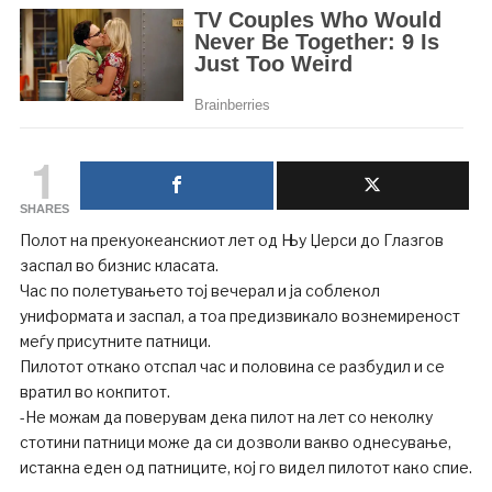
1
SHARES
Полот на прекуокеанскиот лет од Њу Џерси до Глазгов
заспал во бизнис класата.
Час по полетувањето тој вечерал и ја соблекол
униформата и заспал, а тоа предизвикало вознемиреност
меѓу присутните патници.
Пилотот откако отспал час и половина се разбудил и се
вратил во кокпитот.
-Не можам да поверувам дека пилот на лет со неколку
стотини патници може да си дозволи вакво однесување,
истакна еден од патниците, кој го видел пилотот како спие.