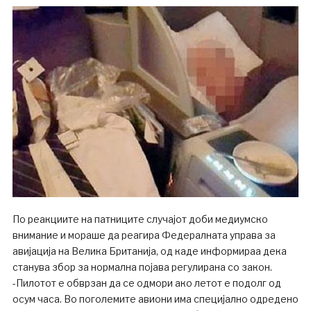
По реакциите на патниците случајот доби медиумско
внимание и мораше да реагира Федералната управа за
авијација на Велика Британија, од каде информираа дека
станува збор за нормална појава регулирана со закон.
-Пилотот е обврзан да се одмори ако летот е подолг од
осум часа. Во поголемите авиони има специјално одредено