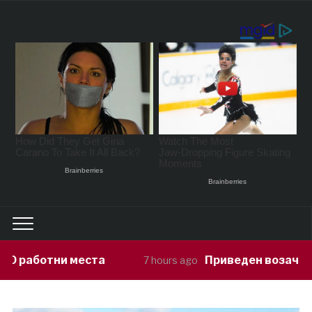
Приведен возач кој ја предизвикал н
7 hours ago