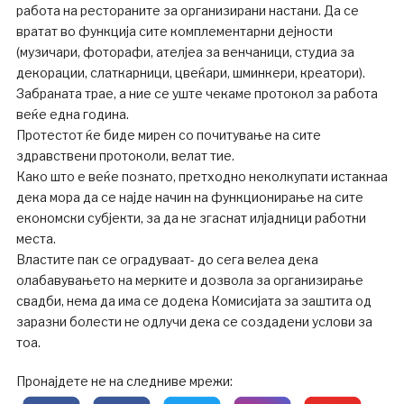
работа на рестораните за организирани настани. Да се
вратат во функција сите комплементарни дејности
(музичари, фоторафи, ателјеа за венчаници, студиа за
декорации, слаткарници, цвеќари, шминкери, креатори).
Забраната трае, а ние се уште чекаме протокол за работа
веќе една година.
Протестот ќе биде мирен со почитување на сите
здравствени протоколи, велат тие.
Како што е веќе познато, претходно неколкупати истакнаа
дека мора да се најде начин на функционирање на сите
економски субјекти, за да не згаснат илјадници работни
места.
Властите пак се оградуваат- до сега велеа дека
олабавувањето на мерките и дозвола за организирање
свадби, нема да има се додека Комисијата за заштита од
заразни болести не одлучи дека се создадени услови за
тоа.
Пронајдете не на следниве мрежи: