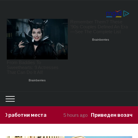
Приведен возач кој ја предизвикал 
5 hours ago