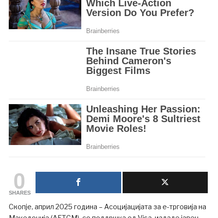
0
SHARES
Скопје, април 2025 година – Асоцијацијата за е-трговија на
Македонија (АЕТСМ), со поддршка од Visa, издаде јавен