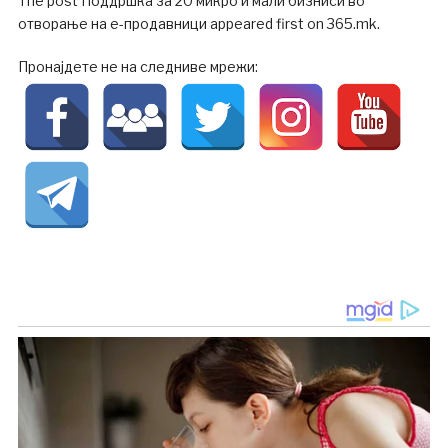
The post Поддршка за 20 микро и мали бизниси во
отворање на е-продавници appeared first on 365.mk.
Пронајдете не на следниве мрежи: