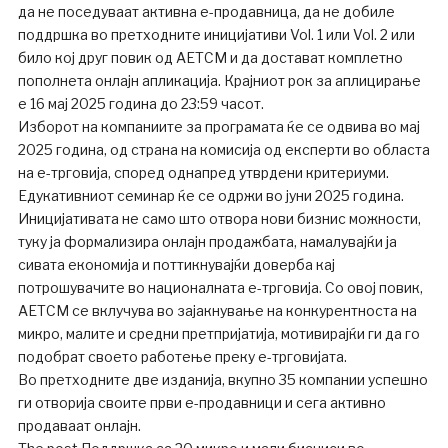
да не поседуваат активна е-продавница, да не добиле
поддршка во претходните иницијативи Vol. 1 или Vol. 2 или
било кој друг повик од АЕТСМ и да достават комплетно
пополнета онлајн апликација. Крајниот рок за аплицирање
е 16 мај 2025 година до 23:59 часот.
Изборот на компаниите за програмата ќе се одвива во мај
2025 година, од страна на комисија од експерти во областа
на е-трговија, според однапред утврдени критериуми.
Едукативниот семинар ќе се одржи во јуни 2025 година.
Иницијативата не само што отвора нови бизнис можности,
туку ја формализира онлајн продажбата, намалувајќи ја
сивата економија и поттикнувајќи доверба кај
потрошувачите во националната е-трговија. Со овој повик,
АЕТСМ се вклучува во зајакнување на конкурентноста на
микро, малите и средни претпријатија, мотивирајќи ги да го
подобрат своето работење преку е-трговијата.
Во претходните две изданија, вкупно 35 компании успешно
ги отворија своите први е-продавници и сега активно
продаваат онлајн.