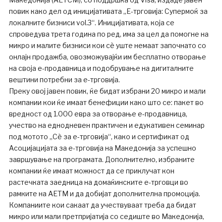
повик како дел од иницијативата „Е-трговија: Супермоќ за
локалните бизниси vol.3“. Иницијативата, која се
спроведува трета година по ред, има за цел да помогне на
микро и малите бизниси кои сè уште немаат започнато со
онлајн продажба, овозможувајќи им бесплатно отворање
на своја е-продавница и подобрување на дигиталните
вештини потребни за е-трговија.
Преку овој јавен повик, ќе бидат избрани 20 микро и мали
компании кои ќе имаат бенефиции како што се: пакет во
вредност од 1.000 евра за отворање е-продавница,
учество на еднодневен практичен и едукативен семинар
под мотото „Сѐ за е-трговија“, како и сертификат од
Асоцијацијата за е-трговија на Македонија за успешно
завршување на програмата. Дополнително, избраните
компании ќе имаат можност да се приклучат кон
растечката заедница на домаќинските е-трговци во
рамките на АЕТМ и да добијат дополнителна промоција.
Компаниите кои сакаат да учествуваат треба да бидат
микро или мали претпријатија со седиште во Македонија,